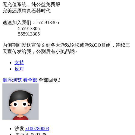
无充值系统，纯公益免费服
完美还原纯真石器时代
速速加入我们： 555913305
555913305
555913305
内侧期间发送宣传文到各大游戏论坛或游戏QQ群组，连续三
天宣传发给我，公测后有小奖品哟~
支持
反对
倒序浏览
看全部
全部回复
1
沙发
z100780003
2025-4-25 02:28