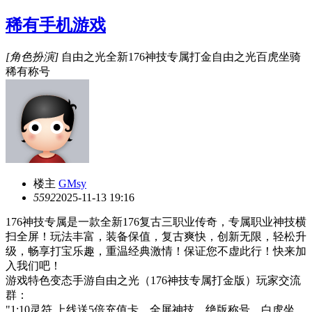
稀有手机游戏
[角色扮演]
自由之光全新176神技专属打金自由之光百虎坐骑
稀有称号
楼主
GMsy
559
2
2025-11-13 19:16
176神技专属是一款全新176复古三职业传奇，专属职业神技横
扫全屏！玩法丰富，装备保值，复古爽快，创新无限，轻松升
级，畅享打宝乐趣，重温经典激情！保证您不虚此行！快来加
入我们吧！
游戏特色变态手游自由之光（176神技专属打金版）玩家交流
群：
"1:10灵符 上线送5倍充值卡、全屏神技、绝版称号、白虎坐