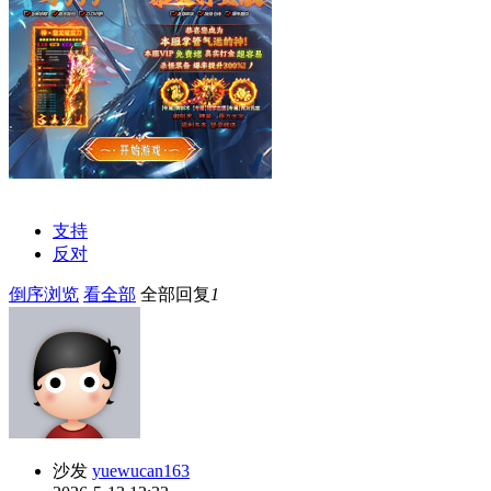
支持
反对
倒序浏览
看全部
全部回复
1
沙发
yuewucan163