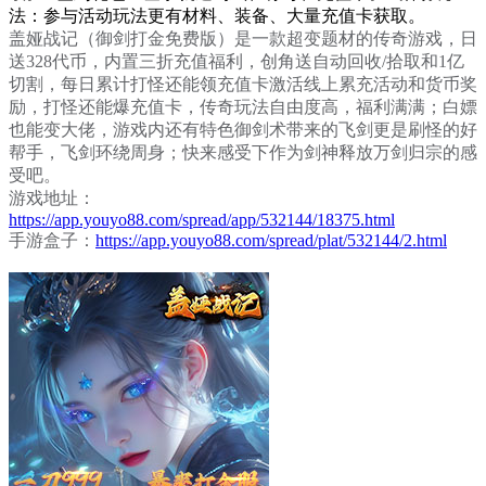
法：参与活动玩法更有材料、装备、大量充值卡获取。
盖娅战记（御剑打金免费版）是一款超变题材的传奇游戏，日
送328代币，内置三折充值福利，创角送自动回收/拾取和1亿
切割，每日累计打怪还能领充值卡激活线上累充活动和货币奖
励，打怪还能爆充值卡，传奇玩法自由度高，福利满满；白嫖
也能变大佬，游戏内还有特色御剑术带来的飞剑更是刷怪的好
帮手，飞剑环绕周身；快来感受下作为剑神释放万剑归宗的感
受吧。
游戏地址：
https://app.youyo88.com/spread/app/532144/18375.html
手游盒子：
https://app.youyo88.com/spread/plat/532144/2.html