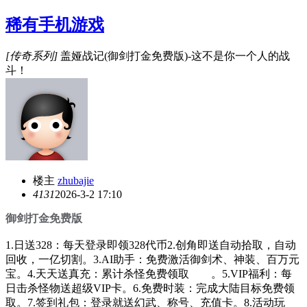
稀有手机游戏
[传奇系列]
盖娅战记(御剑打金免费版)-这不是你一个人的战
斗！
楼主
zhubajie
413
1
2026-3-2 17:10
御剑打金免费版
1.日送328：每天登录即领328代币2.创角即送自动拾取，自动
回收，一亿切割。3.AI助手：免费激活御剑术、神装、百万元
宝。4.天天送真充：累计杀怪免费领取 。5.VIP福利：每
日击杀怪物送超级VIP卡。6.免费时装：完成大陆目标免费领
取。7.签到礼包：登录就送幻武、称号、充值卡。8.活动玩