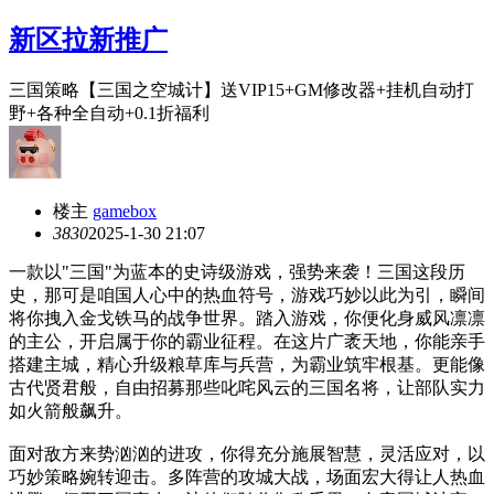
新区拉新推广
三国策略【三国之空城计】送VIP15+GM修改器+挂机自动打
野+各种全自动+0.1折福利
楼主
gamebox
383
0
2025-1-30 21:07
一款以"三国"为蓝本的史诗级游戏，强势来袭！三国这段历
史，那可是咱国人心中的热血符号，游戏巧妙以此为引，瞬间
将你拽入金戈铁马的战争世界。踏入游戏，你便化身威风凛凛
的主公，开启属于你的霸业征程。在这片广袤天地，你能亲手
搭建主城，精心升级粮草库与兵营，为霸业筑牢根基。更能像
古代贤君般，自由招募那些叱咤风云的三国名将，让部队实力
如火箭般飙升。
面对敌方来势汹汹的进攻，你得充分施展智慧，灵活应对，以
巧妙策略婉转迎击。多阵营的攻城大战，场面宏大得让人热血