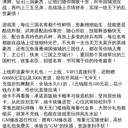
沸腾。征召三国豪杰，让他们随你御敌千里，向帝国城池宣
战，再约上三五兄弟，在战场上尽情拼杀，实现一统天下的乱
世豪情！
游戏里，每位三国名将都个性鲜明，形象栩栩如生，技能更是
酷炫炸裂。武将搭配由你掌控，随心所欲，技能释放畅快无
比。配合各具特色的兵种，再加上多变的排兵布阵，每位名将
都能在战场上绽放独特光芒。不光有一夫当关万夫莫开的英雄
豪杰，还有沉鱼落雁倾国倾城的三国佳人，都在等你纳入麾
下。主公们，快来《三国之空城计》，重回那个英雄辈出的三
国时代，收集名臣，招揽名将，书写属于你的传奇篇章！
上线即送豪华大礼包：一上线，VIP15直接到手，还附赠
68888元宝以及300K资源，助你开局就一飞冲天！
充值折扣爽翻天：全场永久0.1折，1元钱能当100元花，花小
钱办大事，性价比直接拉满！
抽卡不再看脸：承诺原版抽卡概率与保底机制，坚持原价抽
卡。从此告别玄学，抽卡就像进货，心仪武将轻松到手！
零氪也能玩得嗨：每天无门槛抽取海量代金券，大部分礼包都
能买，就算不充钱，也能在游戏里玩得风生水起！
GM修改器任性玩：拥有GM修改器，海量元宝随便刷，高价
值礼包免费买，体验当"GM"的快感，资源拿到手软！