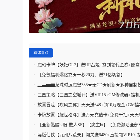
猜你喜欢
•
魔幻卡牌【妖姬OL2】送UR战姬+签到领代金券+随意
海量福利
•
【免氪福利爆亿充★一秒20刀、送21亿切割】
•
▂▃▅▆龙珠时运魔兽335★无CD★刷新★多种自制
▆▅▃▂
•
三国策略【三国之空城计】送VIP15+GM修改器+挂
+各种全自动+0.1折福利
•
放置冒险【疾风之翼】天天送648+领10万现金+GM
拿千抽
•
卡牌放置【耀世格斗】送万元充值卡+免费千抽+天天6
•
【全新骷髅bt服-散人SF】【魔主bt】【免费激活全部
+爆一身神装】
•
竖版仙侠【九州八荒录】闯关送6480+直接领VIP10