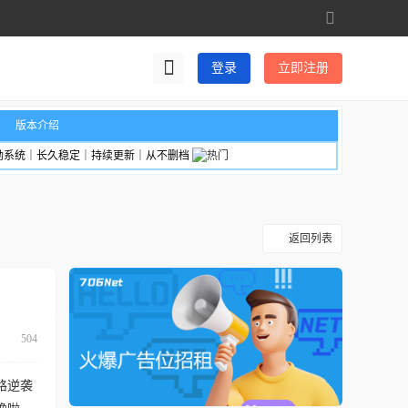
切
换
到
登录
立即注册
宽
版
版本介绍
励系统｜长久稳定｜持续更新｜从不删档
返回列表
504
路逆袭