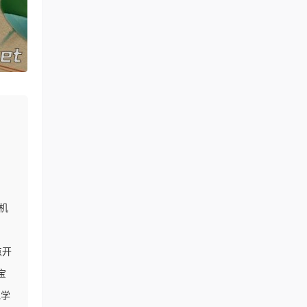
机
点开
宝
绝学