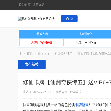
设为首页
收藏本站
首页
游戏名称
游戏简介
火爆广告位招租
火爆广告位招租
»
首页
›
宣传大厅
›
新区拉新推广
›
修仙卡牌【仙剑奇侠传五】送
发布新帖
修仙卡牌【仙剑奇侠传五】送VIP6+
发表于 2025-2-3 20:27
|
查看全部
阅读模式
快来瞧瞧这款别具一格的角色扮演
卡牌游戏
！它以咱们中