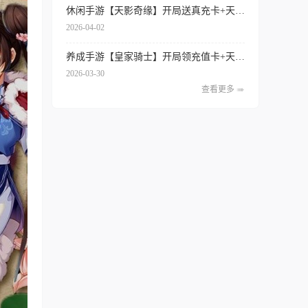
休闲手游【天影奇缘】开局送真充卡+天天领代金券+签到送红将+内置0.1折扣
2026-04-02
养成手游【皇家骑士】开局领充值卡+天天得代金券+内置0.1折扣+专属特权
2026-03-30
查看更多