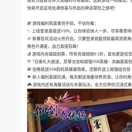
成长为拯救世界大英雄的传奇篇章。这款游戏一经推出，
快来开启这场充满惊喜与热血的神话冒险之旅吧！
🎁 游戏福利简直拿到手软，不信你看：
✨ 上线登录直接送VIP6，让你体验快人一步，尽享尊贵
🎉 新春狂欢活动火热开启，只要登录就能领取最高资质
角色升满星，战力直接狂飙！
💰 游戏内充值超划算，所有充值统统0.1折，首充更是低
🎊 7日豪礼大放送，至尊法宝和超强SSR英雄 - 龙幽
🎁 创角就送SSR奶妈英雄唐雨柔，还额外送上超强组合技
🌟 新人福利直接拉满，每天都送海量培养资源，让你的
🎮 游戏内还有海量活动与丰富玩法，全方位带你沉浸式