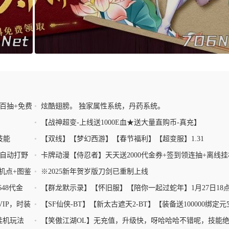
百抽+免费
•
炫酷翅膀。 独家属性系统，丹药系统。
•
【战神超变-上线送1000E血★送大量直购币-真充】
技能
•
【双线】【梦幻西游】【春节福利】【超变服】1.31
机自动打野
•
卡牌动漫【侍忍者】天天送2000代金券+签到领连抽+离线挂
+新服豪礼
挂机点+图鉴
•
※2025新年贺岁版刀剑已重制上线
48代金
•
【群龙默示录】【怀旧服】【陪你一起过蛇年】1月27日18
启
VIP，时装
•
【SF仙侠-BT】【新太古遮天2-BT】【装备送100000绑定元
+等级大礼包】
+挂机玩法
•
【笑傲江湖OL】无充值，升级快，呀哈哈哈不错呢，技能