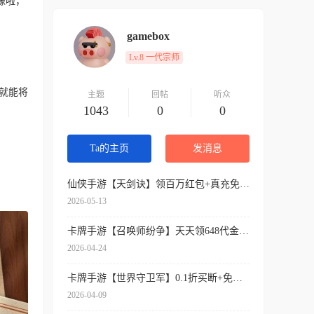
豫啦，
gamebox
Lv.8 一代宗师
就能将
主题
回帖
听众
1043
0
0
Ta的主页
发消息
仙侠手游【天剑诀】领百万红包+真充免费送+内挂神器+各种送送送
2026-05-13
卡牌手游【召唤师纷争】天天领648代金券+开局9星吕布+免费万抽券+0.1折扣
2026-04-24
卡牌手游【世界守卫军】0.1折买断+免费领代金+签到送SSR
2026-04-09