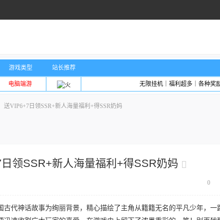
游戏类型
站长推荐
电脑端游
无限挂机｜福利超多｜各种奖
VIP6+7日领SSR+新人海量福利+得SSR奶妈
7日领SSR+新人海量福利+得SSR奶妈
0
国古代神话故事为绚丽背景，精心描绘了主角从籍籍无名的平凡少年，一