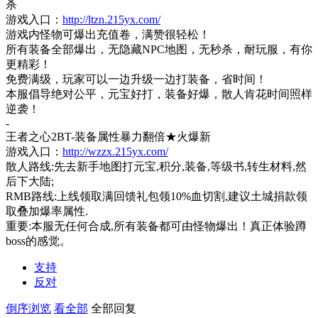
杀
游戏入口：
http://ltzn.215yx.com/
游戏内怪物可爆出充值卷，满赞很轻松！
所有装备全部爆出，无隐藏
NPC地图，无秒杀，耐玩服，有你
更精彩！
免费满级，玩家可以一边升级一边打装备，省时间！
本服倡导绝对公平，元宝好打，装备好爆，散人肯花时间照样
逆袭！
-
王者之心
2BT-装备属性暴力翻倍★火爆新
游戏入口：
http://wzzx.215yx.com/
散人路线
:先去新手地图打元宝,积分,装备,等级书,转生材料,然
后下大陆;
RMB路线:上线领取满回馈礼包领10%血切割,建议土城捐款领
取叠加爆率属性.
重要
:本服无任何合成,所有装备都可由怪物爆出！真正体验蹲
boss的感觉。
支持
反对
倒序浏览
看全部
全部回复