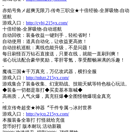
-
赤焰号角メ超爽无限刀
-传奇三职业★十倍经验-全屏吸物-自动
巡航
游戏入口：
http://cyhj.215yx.com/
十倍经验
-全屏吸物-自动巡航
自动回收：装备收益一键到手，轻松省时！
自动使用：道具自动化，让收益更高效！
自动挂机巡航：离线也能升级，不是问题！
每日刷怪百万钻石直接送，只要在线，就能一直刷到爽！
省心玩法配合豪华奖励，零肝零氪，享受酣畅淋漓的乐趣！
-
魔魂三国
★千万真充，万亿攻武器，横扫全服
游戏入口：
http://mhzr.215yx.com/
游戏集合了装备收集、幻宠助战、技能天赋等特色核心玩法。
◆装备一切都是靠打◆买卖基本靠喊◆
高画质，人气火爆，真充狂爆
◆全图怪物爆现金真充
-
维京传奇超变
★神器〞千件专属っ冰封世界
游戏入口：
http://wjcq.215yx.com/
本服装备全靠打
打怪就给充值
货币好打
版本耐玩
活动新颖