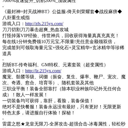
7000%攻速提升_切割200%_顶级属性
-
《最封神
=封天战神BT》公益服-倚天剑荣耀套◆战役麻痹◆
八卦重生戒指
游戏入口：
http://zfs.215yx.com/
刀刀切割刀刀暴击超爽
_热血攻城
打怪掉落
VIP经验、传世神兵，回收获得海量真真充真充！
每在线
1分钟免费领10万元宝,不限量!充任意金额领双倍，
完成签到可领取海量元宝
+强化石+灵宝精华+玄冰精华等珍稀
道具
-
烈斩
BT-传奇福利、GM特权、元素套装（超变属性）
游戏入口：
http://lz.215yx.com/
魔宠、骷髅等级、词缀（振奋、复生、爆率、鞭尸、宠次、魔
次、奇遇、愈合、培育等）、随机套装及其他
三职业平衡！装备全部靠打（除本职业种族印记外无任何合
成）！散人一样发展！
一切装备均可获得，靠肝，看脸，装备保值！
绝对不是快餐服！装备永远没有最好，只有更好！无限更新
特色太多，请进服自行体验！探秘！
-
雷霆之怒
★龙皇无限刀-全屏攻击-超强合击-冰毒属性，轻松秒