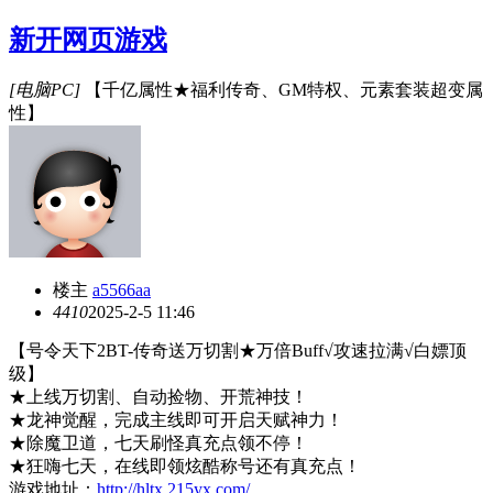
新开网页游戏
[电脑PC]
【千亿属性★福利传奇、GM特权、元素套装超变属
性】
楼主
a5566aa
441
0
2025-2-5 11:46
【号令天下
2BT-传奇送万切割★万倍Buff√攻速拉满√白嫖顶
级】
★上线万切割、自动捡物、开荒神技！
★龙神觉醒，完成主线即可开启天赋神力！
★除魔卫道，七天刷怪真充点领不停！
★狂嗨七天，在线即领炫酷称号还有真充点！
游戏地址：
http://hltx.215yx.com/