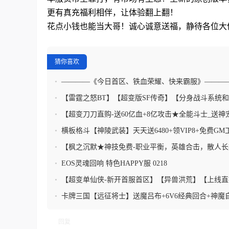
更有
真充
福利相伴，让体验翻上翻！
花点小钱也能当大哥！诚心诚意送福，静待各位大
猜你喜欢
•
————《今日首区、铁血荣耀、快来霸服》———
•
【雷霆之怒BT】【超变版SF传奇】【分身战斗系统
模式】
•
【超变刀刀直购-送60亿血+8亿攻击★全能斗士_送神
•
横板格斗【神陵武装】天天送6480+领VIP8+免费GM工
化锤
•
【枫之沉默★神技免费-职业平衡，英雄合击，散人长
•
EOS灵魂回响 特色HAPPY服 0218
•
【超变单仙侠-新开首服首区】【异兽洪荒】【上线直
特权】
•
卡牌三国【远征将士】送魔吕布+6V6经典回合+神魔
天领钻石
回复