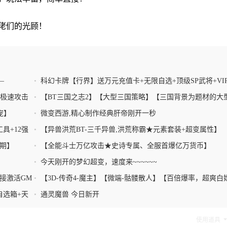
佬们的光顾！
—
•
科幻卡牌【行界】送万元充值卡+无限自选+顶级SP武将+VIP
和极速攻击
•
【BT三国之志2】【大型三国策略】【三国背景为题材的大
略型游戏】
宠】
•
微变西游,精心制作经典肝帝刚开一秒
具+12强
•
【异兽洪荒BT-三千异兽,洪荒称霸★元素套装+超变属性】
期】
•
【全能斗士万亿攻击★史诗专属、全服首爆亿万货币】
•
今天刚开的梦幻超变，速度来~~~~~~
接激活GM
•
【3D-传奇4-魔主】【微端-骷髅散人】【百倍爆率，超爽白
满屏爆装】
自选箱+天
•
通灵魔兽 今日新开
使用道具