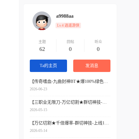
a9988aa
Lv.4 逍遥游侠
主题
回帖
听众
62
0
0
Ta的主页
发消息
【传奇嗜血-九曲封神BT★爆100%绿色公益-百亿元宝】
2026-06-23
【三职业无限刀-万亿切割★群切神技-上线1000E血攻防】
2026-05-15
【万亿切割★千倍爆率-群切神技-上线1000E血攻防】
2026-05-14