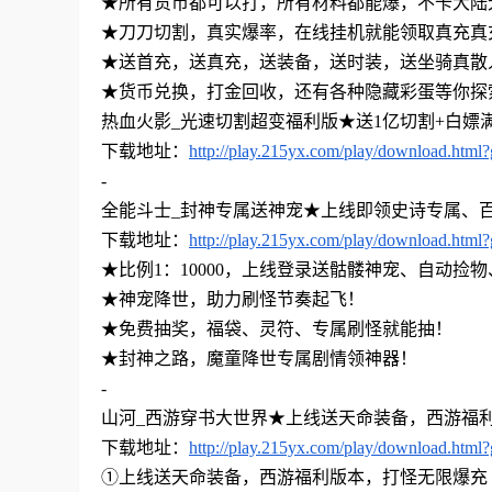
★所有货币都可以打，所有材料都能爆，不卡大陆
★刀刀切割，真实爆率，在线挂机就能领取真充真
★送首充，送真充，送装备，送时装，送坐骑真散
★货币兑换，打金回收，还有各种隐藏彩蛋等你探
热血火影
_光速切割超变福利版
★
送
1亿切割+白嫖
下载地址：
http://play.215yx.com/play/download.html
-
全能斗士
_封神专属送神宠
★
上线即领史诗专属、
下载地址：
http://play.215yx.com/play/download.html
★比例1：10000，上线登录送骷髅神宠、自动捡
★神宠降世，助力刷怪节奏起飞！
★免费抽奖，福袋、灵符、专属刷怪就能抽！
★封神之路，魔童降世专属剧情领神器！
-
山河
_西游穿书大世界
★
上线送天命装备，西游福
下载地址：
http://play.215yx.com/play/download.html
①上线送天命装备，西游福利版本，打怪无限爆充