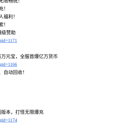
无限畅玩！
充！
人福利！
索！
满级赞助
?gid=1171
百万元宝，全服首爆亿万货币
?gid=1166
物、自动回收！
利版本，打怪无限爆充
?gid=1174