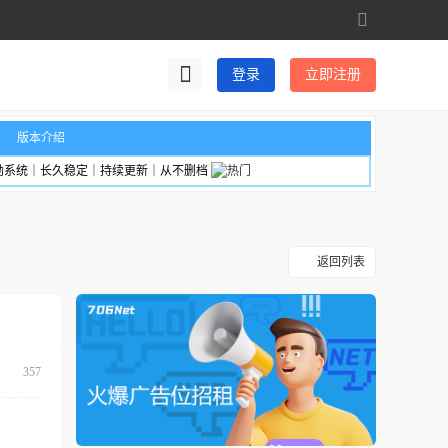
切
换
到
登录
立即注册
宽
版
版本介绍
励系统｜长久稳定｜持续更新｜从不删档
返回列表
357