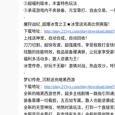
②超福利版本，丰富特色玩法
③承诺游戏内不卖装备、元宝靠打、自由交易、一
-
魔狩战纪
_超爆冰雪之王★
冰雪送充高比例爽服！
下载地址：
http://play.215yx.com/play/download.html
上线送神宠，自动合成，自动回收！
刀刀切割，超快攻速，超强属性，享受极致打金快
炫酷的技能特效，极品装备爆满屏，让玩家享受豪
福利多活动多，散人逆袭为王！
冰雪传奇，好玩不无聊！激情对战，热血攻沙，呼
-
梦幻传奇
_沉默送充暗黑西游
下载地址：
http://play.215yx.com/play/download.html
全新的暗黑西游世界，超多主线剧情一路指引到通
装备靠爆一切看脸，五百加专属，散人也能逆袭成
全新的天罡神技，地煞时装玩法，打到一个直接芜
本服货币全靠打，有市场有生态！全新的原创版本