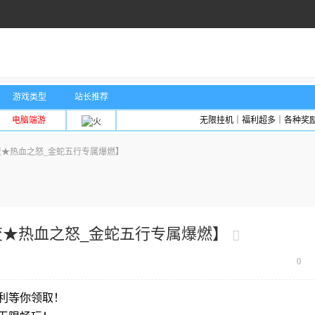
游戏类型
站长推荐
电脑端游
无限挂机｜福利超多｜各种奖
变★热血之怒_金蛇五行专属爆燃】
变★热血之怒_金蛇五行专属爆燃】
0
利等你领取！