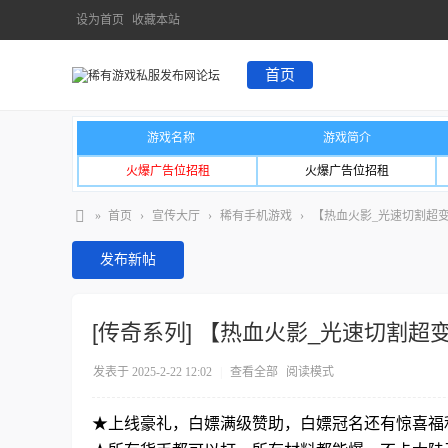
设为首页
收藏本站
首页
游戏名称
游戏简介
火爆广告位招租
火爆广告位招租
»
首页
›
宣传大厅
›
稀有手机游戏
›
【热血火影_光速切割超
发布新帖
[传奇系列]
【热血火影_光速切割超
发表于 2025-2-22 12:02
|
查看全部
阅读模式
★上线豪礼，白嫖满级赞助，白嫖冠名还有惊喜福