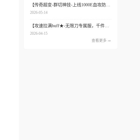
【传奇超变-群切神技-上线1000E血攻防★封神超变免费】
2026-05-14
【攻速拉满buff★-无限刀专属服，千件无级-攻速火焰】
2026-04-15
查看更多