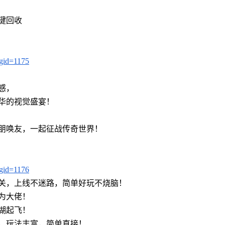
键回收
?gid=1175
感，
华的视觉盛宴！
朋唤友，一起征战传奇世界！
?gid=1176
关，上线不迷路，简单好玩不烧脑！
为大佬！
湖起飞！
，玩法丰富，简单直接！