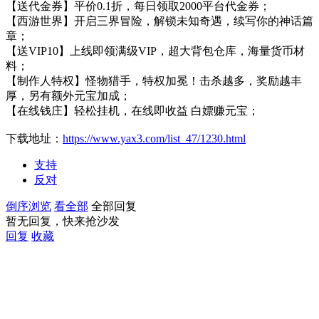
【送代金券】平价0.1折，每日领取2000平台代金券；
【西游世界】开启三界冒险，解锁未知奇遇，续写你的神话篇
章；
【送VIP10】上线即领满级VIP，超大背包仓库，海量货币材
料；
【制作人特权】怪物猎手，特权加冕！击杀越多，奖励越丰
厚，另有额外元宝加成；
【在线钱庄】轻松挂机，在线即收益 白嫖赚元宝；
下载地址：
https://www.yax3.com/list_47/1230.html
支持
反对
倒序浏览
看全部
全部回复
暂无回复，快来抢沙发
回复
收藏