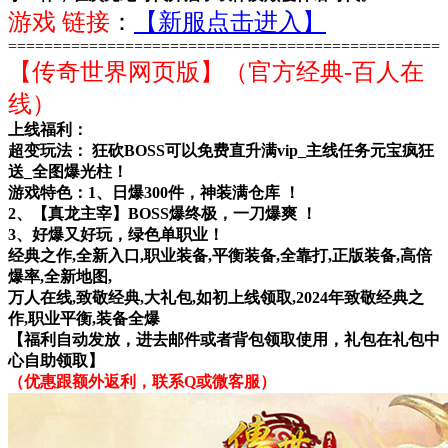
游戏 链接
：
【新服点击进入】
================================================
【传奇世界网页版】（官方经典-百人在
线）
上线福利：
超变玩法： 狂砍BOSS可以免费直升满vip_主线任务元宝疯狂
送_全图爆光柱！
游戏特色：1、日爆300件，神装满仓库 ！
2、【真龙主宰】BOSS爆终极，一刀爆爽 ！
3、好爆又好玩，绿色单职业！
经典之作,全新入口,职业装备,平衡装备,全靠打,正版装备,高倍
爆率,全新地图,
万人在线,致敬经典,大礼包,如初上线领取,2024年致敬经典之
作,职业平衡,装备全爆
【福利自动发放，进去邮件或者背包领取使用，礼包在礼包中
心自助领取】
（优惠跟额外返利，联系Q或微客服）