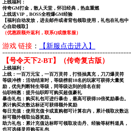
上线福利：
传奇GM打金，散人天堂，怀旧经典，热血重燃
上线送VIP，BOSS全程爆GM经验
【福利自动发放，进去邮件或者背包领取使用，礼包在礼包中
心自助领取】
（优惠跟额外返利，联系Q或微客服）
游戏 链接
：
【新服点击进入】
================================================
【号令天下2-BT】（传奇复古版）
上线福利：
上线：一百万元宝，一百万灵符，打怪抽真充，刀刀爆灵符
等级冲榜：活动结束时，等级榜前10名的玩家可获得大量奖
励，优先判断转生等级，同等级达到的排名在前
仙职特惠：提升仙职即可购买超值豪礼
暴击礼包：购买礼包可进行暴击，最高可获得10倍奖励暴击。
累计购买次数达标还可获得额外奖励
每日充值：使用充值卡或直购都可计算在内，累计领取次数达
标可额外领取仙器奖励。
助力礼包：累计充值达标即可领取攻击丹、经验等材料道具，
也可选择灵符购买礼包