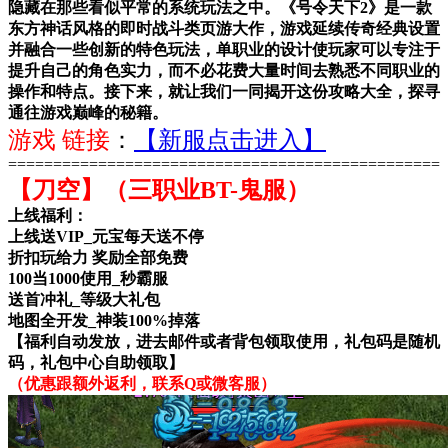
隐藏在那些看似平常的系统玩法之中。《号令天下2》是一款
东方神话风格的即时战斗类页游大作，游戏延续传奇经典设置
并融合一些创新的特色玩法，单职业的设计使玩家可以专注于
提升自己的角色实力，而不必花费大量时间去熟悉不同职业的
操作和特点。接下来，就让我们一同揭开这份攻略大全，探寻
通往游戏巅峰的秘籍。
游戏 链接
：
【新服点击进入】
================================================
【刀空】（三职业BT-鬼服）
上线福利：
上线送VIP_元宝每天送不停
折扣玩给力 奖励全部免费
100当1000使用_秒霸服
送首冲礼_等级大礼包
地图全开发_神装100%掉落
【福利自动发放，进去邮件或者背包领取使用，礼包码是随机
码，礼包中心自助领取】
（优惠跟额外返利，联系Q或微客服）