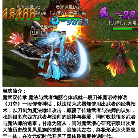
游戏简介：
魔武双传承 魔法与武者绚丽合体成就一段刀锋魔语铸神话
《刀空》一段传奇神话，以法杖为武器却使用出武者的经典招
术，以刀剑为魔法输出攻击，颠覆了传通武者与法师的认知，
收到很多东西方武者与法师的追捧与喜爱，同时收获很多武者
与魔法师的追奉，甘愿为随从，同时魔武潜心研究召唤出次亚
大陆历史战灵凤凰族的觉醒，追随其左右，终极形态冰火双极
于一体，在次元纪时代开启了双体质颠覆神话时代。