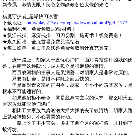
新专属、激情无限！良心之作静候各位大佬的光临！
-
猎魔守护者
_超爆快刀冰雪
下载地址：
http://play.215yx.com/play/download.html?gid=1177
★福利礼包，免费领取1-3转材料！
★复活戒指、麻痹戒指、刀刀切割、施毒术上线免费送！
★永久回收，全服首曝免费兑换钻石！
★每日妖兽，单日击杀妖兽免费领取累计真充真充！
-
这一路上，胡家人一直忧心忡忡，面对青蛟这种凶残的妖
兽，在南荒这种险地，被人孤立是很麻烦的事情。
而且蛟河坊的主事人是吴泗蘅，对胡家人是非常讨厌的。
只要有机会，是恨不得除之而后快的。
但是面对青玄宗的征召令，胡家一个小小的筑基家族，是
根本不可能违背的。
如果他们拒不奉令，就是脱离青玄宗的保护，那么明天五
大家族就能灭他们满门。
相比五大家族气势汹汹大摇大摆的去了蛟河坊，胡家人路
上就疑神疑鬼、小心翼翼的行动。
一路上吃了不少苦头，多走了两个月的冤枉路，才赶到了
蛟河坊。