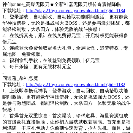
神仙
online_高爆无限刀★全新神器无限刀版传奇震撼降临
下载地址：
http://play.215yx.com/play/download.html?gid=1184
1、登录游戏，自动回收、自动拾取功能瞬间激活。更有超豪
华神技傍身，无论是挑战强大 BOSS，还是参与激烈团战，都
能轻松制敌，大杀四方，体验无敌的战斗快感！​
2、在线拆真充，累计在线免费得元宝，开启特权更能获得多
倍元宝
3、连续登录免费领取冠名大礼包，全屏吸怪，追梦特权，专
属地图，免费领取。
4、福利拿到手软，在线签到免费领取十亿元宝
5、每日杀怪，更有无限材料元宝
-
问逍遥
_杀神恶魔
下载地址：
http://play.215yx.com/play/download.html?gid=1182
1、上线即享畅玩神装：登录游戏，自动回收、自动拾取功能
瞬间激活。更有超豪华神技傍身，无论是挑战强大 BOSS，还
是参与激烈团战，都能轻松制敌，大杀四方，体验无敌的战斗
快感！​
2、首爆首充双重惊喜：首次爆装，珍稀道具、海量资源组成
的首爆豪礼直接砸脸，让你初入游戏就收获满满。首充更是福
利满满，丰厚礼包助力你前期快速发育，抢占先机。而且，游