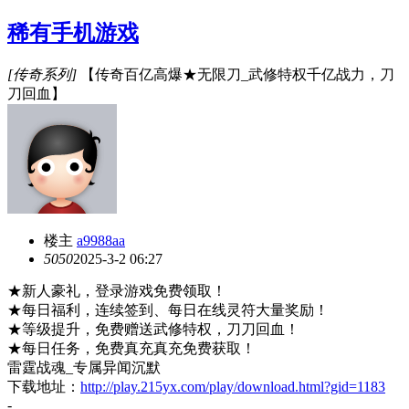
稀有手机游戏
[传奇系列]
【传奇百亿高爆★无限刀_武修特权千亿战力，刀
刀回血】
楼主
a9988aa
505
0
2025-3-2 06:27
★新人豪礼，登录游戏免费领取！
★每日福利，连续签到、每日在线灵符大量奖励！
★等级提升，免费赠送武修特权，刀刀回血！
★每日任务，免费真充真充免费获取！
雷霆战魂
_专属异闻沉默
下载地址：
http://play.215yx.com/play/download.html?gid=1183
-