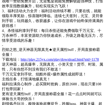
戏唯一赞助免费开启，无需氪金就能免费解锁超强神技，打怪
效率呈指数级飙升，轻松实现实力飞跃！​
3、福利活动火力全开：福利活动持续不断，只要在线，就能
领取丰厚奖励，惊喜随时降临。连续七天签到，元宝、灵符拿
到手软，玩得越久，收获越多，让你在游戏中始终保持满满的
获得感！​
4、杀怪福利拿到手软：每日杀怪还能免费领取千万元宝、十
万杀神币，丰富资源助力你快速成长，升级之路毫无压力，尽
情享受游戏的乐趣！
-
烈焰之怒
_逆天神器无限真充
★
逆天属性
buff，开局直接称霸
全服！
下载地址：
http://play.215yx.com/play/download.html?gid=1178
逆天神器，超高爆率，无限真充，小资天堂！货币、时装、属
性，只有你想不到没有我们不敢送！
千万元宝拿到手软、炫酷外观
+爆炸属性成就即送！
主线任务，打怪满地爆真充！
福利拉满良心制作，必买限时抢购，原价
2688，现在只要108
打包带回家！
更有逆天属性
buff，开局直接称霸全服！花一点点时间就可以
体验当大哥的快乐！
剧情炼丹玩法，极致体验超爽提升，跨服
boss、神装大爆、超