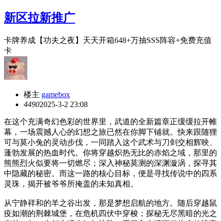
新区拉新推广
卡牌养成【功夫之夜】天天开箱648+万抽SSS阵容+免费充值
卡
楼主
gamebox
449
0
2025-3-2 23:08
在这个充满奇幻色彩的世界里，武道的全新篇章正缓缓拉开帷
幕，一场震撼人心的幻想之旅已然在你脚下铺就。快来跟随狸
可与莫小兔的灵动步伐，一同踏入这个武术与刀剑交相辉映、
蓬勃发展的热血时代。你将穿越炽热无比的赤焰之域，那里的
熊熊烈火似要将一切燃尽；深入神秘莫测的深渊漩涡，探寻其
中隐藏的秘密。而这一路的核心目标，便是寻找传说中的四系
灵珠，揭开被爷爷所掩盖的未知真相。
从宁静祥和的羊之谷出发，那是梦想启航的地方。随后穿越鼠
疫如潮的荆棘城堡，在危机四伏中穿梭；探秘无尽黑暗的光之