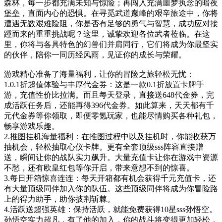
森林，每一步都充满未知与惊险；再闯入充满噩梦执念的暗夜
堡垒，直面内心的恐惧。在寻觅武道巅峰的艰辛旅途中，你将
遭遇无数艰难险阻，你是否有足够的勇气与智慧，成功应对接
踵而来的重重挑战呢？这里，诚挚欢迎各位武者莅临。在这
里，你将与各具特色的幻兽们并肩同行，它们将成为你最坚实
的伙伴，陪你一同历经风雨，见证你的成长与荣耀。
游戏精心准备了海量福利，让你的冒险之旅轻松无忧：
1.0.1折超值体验与丰厚代金券：这是一款0.1折放置卡牌手
游，充值性价比拉满。而且每天登录，直接送648代金券，完
成活跃任务后，还能再得396代金券。如此算来，天天都有千
元代金券等你领取，即便零氪玩家，也能尽情购买各种礼包，
畅享游戏乐趣。
2.推图挂机海量福利：在推图过程中以及挂机时，你能收获万
抽机会，轻松抽取心仪卡牌。更有全套顶级sss阵容直接赠
送，瞬间让你的战队实力飙升。大量充值卡让你在游戏中资源
不愁，还有欧皇红包等你开启，带来意想不到的惊喜。
3.每日开箱惊喜连连：每天开箱都有机会获得千元充值卡，还
有大量顶级同伴加入你的队伍。这些顶级同伴将成为你冒险路
上的得力助手，助你披荆斩棘。
4.活跃送超强英雄：保持活跃，就能免费获得10星sss孙悟空。
孙悟空实力超凡，有了他的加入，你的战斗将变得更加轻松，