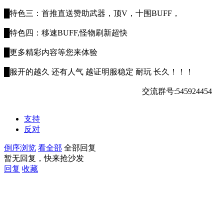
█特色三：首推直送赞助武器，顶V，十围BUFF，
█特色四：移速BUFF,怪物刷新超快
█更多精彩内容等您来体验
█服开的越久 还有人气 越证明服稳定 耐玩 长久！！！
交流群号:545924454
支持
反对
倒序浏览
看全部
全部回复
暂无回复，快来抢沙发
回复
收藏