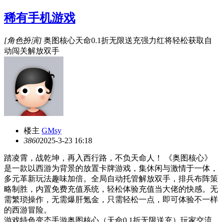
稀有手机游戏
[角色扮演]
奥图核心天命0.1折无限送充强力红将轻松获取自
动闯关解放双手
楼主
GMsy
386
0
2025-3-23 16:18
踏凌霄，战乾坤，再入西行路，不负天命人！ 《奥图核心》
是一款以西游为背景的放置卡牌游戏，集休闲与激情于一体，
多元革新玩法趣味加倍。全局自动托管解放双手，排兵布阵策
略制胜，内置免费充值系统，轻松体验充值当大佬的快感。无
需繁琐操作，无需爆肝氪金，只需轻松一点，即可体验不一样
的西游冒险。
游戏特色变态手游奥图核心（天命0.1折无限送充）玩家交流