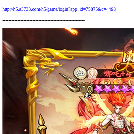
http://h5.a3733.com/h5/game/login?app_id=75875&c=4498
-------------------------------------------------------