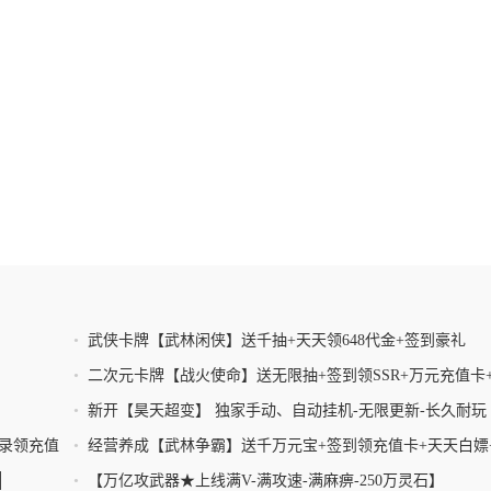
•
武侠卡牌【武林闲侠】送千抽+天天领648代金+签到豪礼
•
二次元卡牌【战火使命】送无限抽+签到领SSR+万元充值卡
真充卡
！
•
新开【昊天超变】 独家手动、自动挂机-无限更新-长久耐玩
登录领充值
•
经营养成【武林争霸】送千万元宝+签到领充值卡+天天白嫖
久0.1折
█
•
【万亿攻武器★上线满V-满攻速-满麻痹-250万灵石】