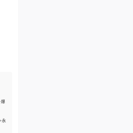
+爆
+永