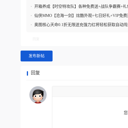
•
开箱养成【时空特攻队】各种免费送+战队争霸赛+礼
•
仙侠MMO【沧海一剑】炫酷外观+七日好礼+VIP免费
•
奥图核心天命0.1折无限送充强力红将轻松获取自动
手
回复
发布新帖
回复
您