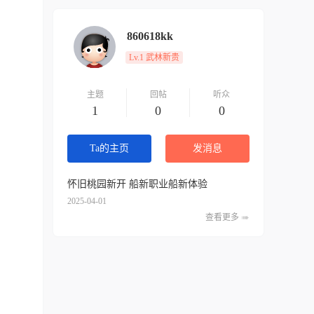
860618kk
Lv.1 武林新贵
主题
回帖
听众
1
0
0
Ta的主页
发消息
怀旧桃园新开 船新职业船新体验
2025-04-01
查看更多