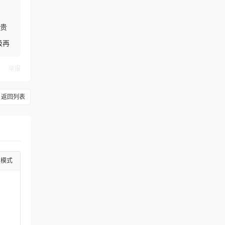
布贵
级再
举报
返回列表
级模式