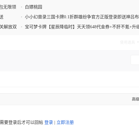
包无限领
•
白嫖桃园
送
•
小小幻兽录三国卡牌0.1折群雄纷争官方正版登录即送神吕
族6
闯关解放双
•
宝可梦卡牌【星辰降临时】天天领648代金券+不肝不氪+升
送代金券
使用道具
高
需要登录后才可以回帖
登录
|
立即注册