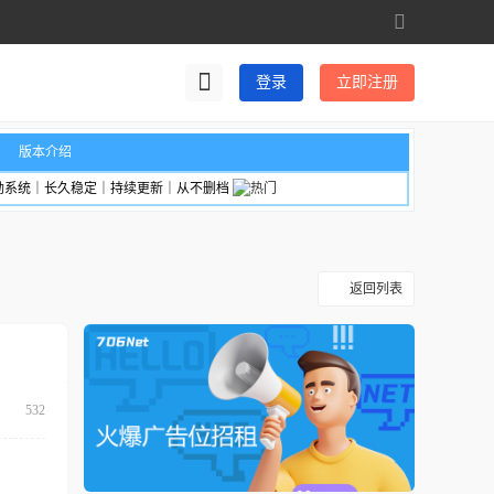
切
换
到
登录
立即注册
宽
版
版本介绍
励系统｜长久稳定｜持续更新｜从不删档
返回列表
532