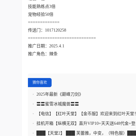
技能熟练点3倍
宠物经验50倍
=============
传送门：1017120258
============================
推广日期：2025.4.1
推广角色：辣条
猜你喜欢
•
2025年最新《巅峰刀剑》
•
〓〓蜜雪冰城魔兽〓〓
•
【电信】【红叶天堂】【金币服】欢迎来到红叶天堂
•
挂机开箱【纵横无双】直升VIP10+天天送648代金+
卡+爆真充
•
███【天堂2】 ███ 芙蕾雅，中变，（特色服）██