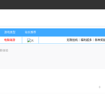
游戏类型
站长推荐
电脑端游
无限挂机｜福利超多｜各种奖
船新体验
0