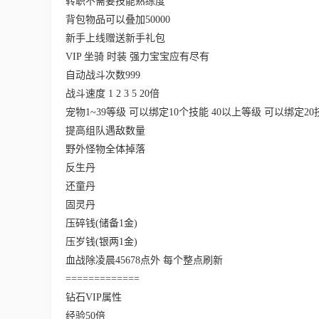
转职不需要技能熟练度
背包物品可以叠加50000
新手上线赠送新手礼包
VIP 坐骑 时装 强力宝宝应有尽有
自动战斗次数999
战斗速度 1 2 3 5 20倍
宠物1~39等级 可以绑定10个技能 40以上等级 可以绑定20
提高组队遇敌数量
野外怪物全体掉落
反生丹
还童丹
固灵丹
压碎钱(储备1金)
压岁钱(银两1金)
血战除凌晨45678点外 每个整点刷新
=============
钻石VIP属性
经验50倍