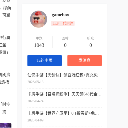
，均以
，绿荫
gamebox
」可邂
Lv.8 一代宗师
飞行属
主题
回帖
听众
1043
0
0
三圣
重组」
Ta的主页
发消息
机刷资
仙侠手游【天剑诀】领百万红包+真充免费送+内挂神器+各种送送送
2026-05-13
的悠扬
卡牌手游【召唤师纷争】天天领648代金券+开局9星吕布+免费万抽券+0.1折扣
2026-04-24
「时空
，捕
卡牌手游【世界守卫军】0.1折买断+免费领代金+签到送SSR
2026-04-09