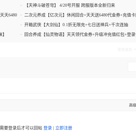
+稀有自选箱
•
【天神斗破苍穹】 4/20号开服 跨服版本全新归来
天6480
•
二次元养成【亿次元】休闲回合+天天送6480代金券+充值
拿+神器送送送
•
开箱武侠【大剑仙】0.1折无限充+七日送神兵+千次连抽
味】
•
回合养成【仙灵物语】天天领代金券+升级冲充值红包+登录
SSR哪吒+无级别神装
使用道具
高
需要登录后才可以回帖
登录
|
立即注册