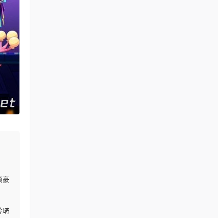
领豪
玲琦