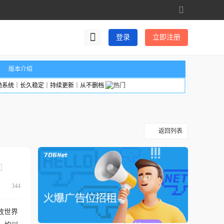
切
换
到
登录
立即注册
宽
版
版本介绍
励系统｜长久稳定｜持续更新｜从不删档
返回列表
344
放世界