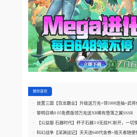
猜你喜欢
•
放置三国【百龙霸业】升级送万充+领1000连抽+武将
录领元宝
•
黎明召唤0.05免费版领万充送XR稀有堕落之翼SSSR
•
【公益服 石器时代】杯子石器3.0无挂PC新开，一切
买一切!，内测中
•
科幻战争【深渊战记】天天送648代金券+毁灭者随便