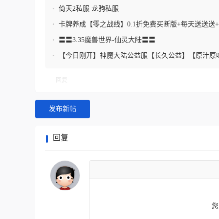
百万代金券
•
倚天2私服 龙驹私服
•
卡牌养成【零之战线】0.1折免费买断版+每天送送送+天
代金券
•
〓〓3.35魔兽世界-仙灵大陆〓〓
•
【今日刚开】神魔大陆公益服【长久公益】【原汁原
回复
发布新帖
回复
您