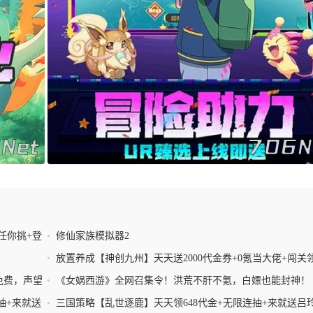
任你挑+登
•
修仙家族模拟器2
•
放置养成【神创九州】天天送2000代金券+0氪当大佬+闯关
礼
免费，声望
•
《女娲西游》全网召集令！洪荒不肝不氪，白嫖也能封神！
抽+来就送
•
三国策略【乱世逐鹿】天天领648代金+无限连抽+来就送吕