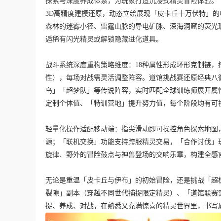
探索与深度养成体系，为玩家打造沉浸式精灵冒险体验。 
3D高精度建模还原，动态立绘展现「皮卡丘十万伏特」
森林的迷雾小径、雷霆山脉的导电矿脉、深海洞窟的荧光
逅稀有闪光精灵或解锁隐藏进化道具。
战斗系统深度重构策略维度：18种属性形成环形克制链
性），每场对战需灵活调整阵容。道馆挑战赛还原经典八
鸟」「超梦队」等传说阵容，实时匹配全球训练师展开属
定制个体值、「特训营地」提升努力值，每个阶段均有可
轻量化操作适配移动端：指尖滑动即可操控角色探索地图
源；「联机交换」功能支持跨服精灵交易，「合作讨伐」玩
旋律、野外的冒险鼓点与神兽登场的交响乐章，构建全
无论是重温「皮卡丘与伊布」的初始冒险，还是挑战「超
裂隙」副本（穿越不同世代捕捉限定精灵）、「道馆联赛
捉、养成、对战，在熟悉又充满惊喜的精灵世界里，书写