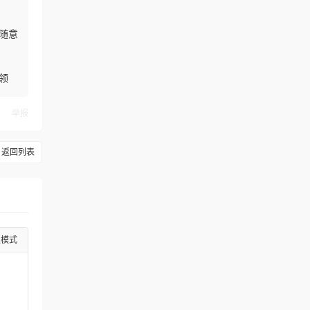
卡随意
领
举报
返回列表
级模式