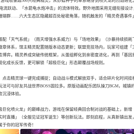
游戏收录超300只经典精灵，从妙蛙种子的草系萌芽到喷火龙的烈焰进化
的电流跃动、「水箭龟水炮冲击」的流体特效。野外地图采用无缝衔接设计
珊瑚群……六大生态区隐藏超百处秘密角落，随机触发的「精灵奇遇事件
，搭配「天气系统」（雨天增强水系威力）与「场地效果」（沙暴持续损耗
徽章体系，馆主精灵配置随版本动态更新；联盟竞技场内，玩家可组建「
性博弈。精灵养成突破传统框架，从蛋组孵化到亲密度进化，再到「基因
视化成长反馈，更可解锁「超极巨化」形态颠覆战场规则。
，点击精灵球一键完成捕捉；自动战斗模式解放双手，适合碎片化时间挂
法可与好友共战世界BOSS固拉多。原版动画配乐团队操刀BGM，城镇
感官沉浸体验。
极巨化喷火龙」的巅峰战力，游戏在保留经典回合制对战的基础上，新增
实时直播」（全服见证冠军诞生）等创新玩法。即刻启程，从真新镇出发
属于你的冠军传奇！