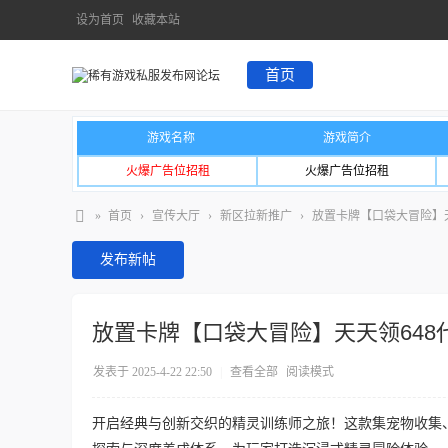
设为首页
收藏本站
首页
游戏名称
游戏简介
火爆广告位招租
火爆广告位招租
»
首页
›
宣传大厅
›
新区拉新推广
›
放置卡牌【口袋大冒险】天
发布新帖
放置卡牌【口袋大冒险】天天领648
发表于 2025-4-22 22:50
|
查看全部
阅读模式
开启经典与创新交织的精灵训练师之旅！这款集宠物收集