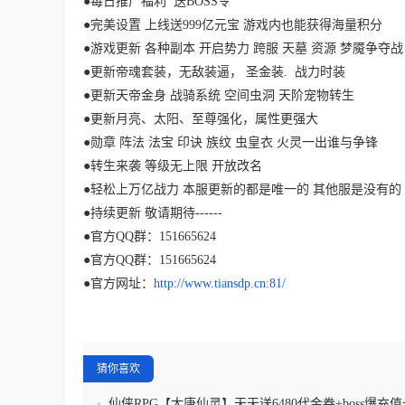
●每日推广福利 送BOSS令
●完美设置 上线送999亿元宝 游戏内也能获得海量积分
●游戏更新 各种副本 开启势力 跨服 天墓 资源 梦魇争夺
●更新帝魂套装，无敌装逼， 圣金装. 战力时装
●更新天帝金身 战骑系统 空间虫洞 天阶宠物转生
●更新月亮、太阳、至尊强化，属性更强大
●勋章 阵法 法宝 印诀 族纹 虫皇衣 火灵一出谁与争锋
●转生来袭 等级无上限 开放改名
●轻松上万亿战力 本服更新的都是唯一的 其他服是没有的
●持续更新 敬请期待------
●官方QQ群：151665624
●官方QQ群：151665624
●官方网址：
http://www.tiansdp.cn:81/
猜你喜欢
•
仙侠RPG【大唐仙灵】天天送6480代金券+boss爆充