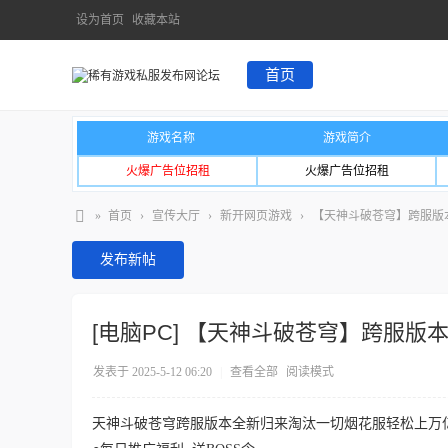
设为首页
收藏本站
首页
游戏名称
游戏简介
火爆广告位招租
火爆广告位招租
»
首页
›
宣传大厅
›
新开网页游戏
›
【天神斗破苍穹】跨服版
发布新帖
[电脑PC]
【天神斗破苍穹】跨服版
发表于 2025-5-12 06:20
|
查看全部
阅读模式
天神斗破苍穹跨服版本全新归来淘汰一切烟花服轻松上万