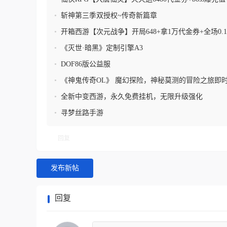
费送+顶级UR神将领
•
斩神第三季双授权~传奇新篇章
•
开箱西游【次元战争】开局648+拿1万代金券+全场0.
•
《灭世·暗黑》定制引擎A3
•
DOF86版公益服
•
《神鬼传奇OL》 魔幻探险，神秘莫测的冒险之旅即
回忆，重温经典
•
全新中变西游，永久免费挂机，无限升级强化
•
寻梦丝路手游
回复
发布新帖
回复