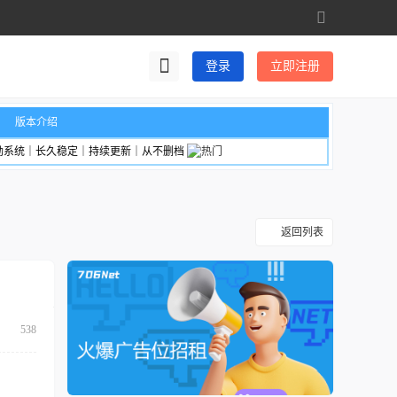
切
换
到
登录
立即注册
宽
版
版本介绍
励系统｜长久稳定｜持续更新｜从不删档
返回列表
538