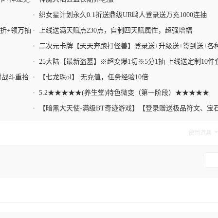
•
织女星计划永久0.1折送鼎级UR鸣人登录送万充1000连抽
1折+领万抽
•
上线送满天赋点230点，自制四天赋属性，超强增幅
•
二次元卡牌【天天奔跑打怪兽】登录送+升级送+签到送+各
送送代金券+万元红包
•
25大陆【最新盗墓】※超变爆1切※5分1抽 上线送定制10件
直接起飞 一切全靠爆
时战斗重拾
•
【七龙珠ol】 无充值，任务经验10倍
•
5.2★★★★★(养生堂)特色微变（第一阶段）★★★★★
•
【暗黑大天使-满级BT奇迹游戏】【登录赠送极品符文、宝
专属称号、绝版神器】
使用道具