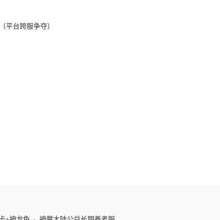
战（平台跨服争夺）
值卡+神龙免
•
神魔大陆公益长期养老服