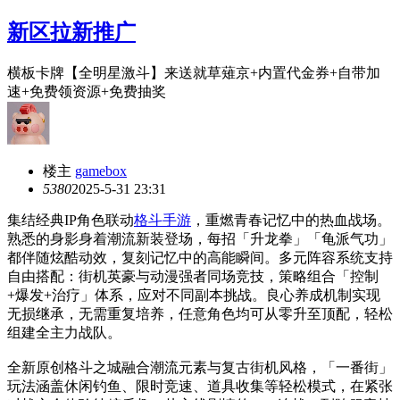
新区拉新推广
横板卡牌【全明星激斗】来送就草薙京+内置代金券+自带加
速+免费领资源+免费抽奖
楼主
gamebox
538
0
2025-5-31 23:31
集结经典IP角色联动
格斗手游
，重燃青春记忆中的热血战场。
熟悉的身影身着潮流新装登场，每招「升龙拳」「龟派气功」
都伴随炫酷动效，复刻记忆中的高能瞬间。多元阵容系统支持
自由搭配：街机英豪与动漫强者同场竞技，策略组合「控制
+爆发+治疗」体系，应对不同副本挑战。良心养成机制实现
无损继承，无需重复培养，任意角色均可从零升至顶配，轻松
组建全主力战队。
全新原创格斗之城融合潮流元素与复古街机风格，「一番街」
玩法涵盖休闲钓鱼、限时竞速、道具收集等轻松模式，在紧张