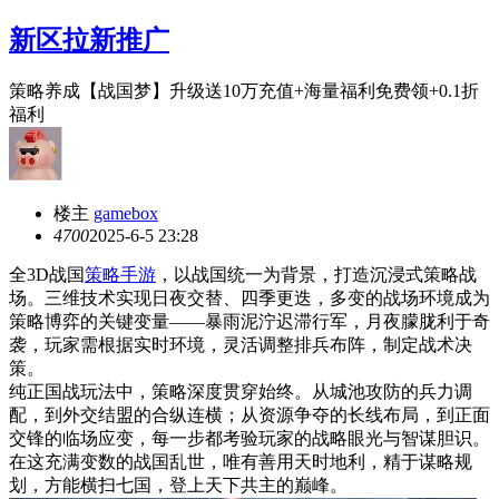
新区拉新推广
策略养成【战国梦】升级送10万充值+海量福利免费领+0.1折
福利
楼主
gamebox
470
0
2025-6-5 23:28
全3D战国
策略手游
，以战国统一为背景，打造沉浸式策略战
场。三维技术实现日夜交替、四季更迭，多变的战场环境成为
策略博弈的关键变量——暴雨泥泞迟滞行军，月夜朦胧利于奇
袭，玩家需根据实时环境，灵活调整排兵布阵，制定战术决
策。
纯正国战玩法中，策略深度贯穿始终。从城池攻防的兵力调
配，到外交结盟的合纵连横；从资源争夺的长线布局，到正面
交锋的临场应变，每一步都考验玩家的战略眼光与智谋胆识。
在这充满变数的战国乱世，唯有善用天时地利，精于谋略规
划，方能横扫七国，登上天下共主的巅峰。