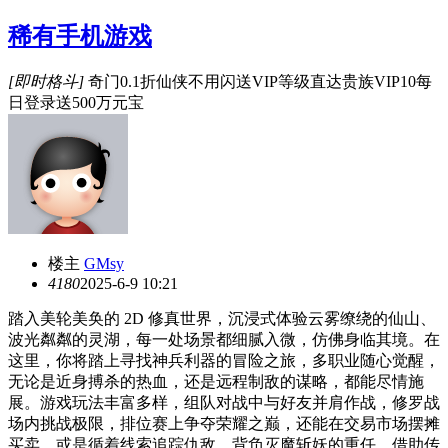
稀有手机游戏
[即时格斗]
奇门0.1折仙侠不用闪送VIP等级直达贵族VIP10每
日登录送500万元宝
楼主
GMsy
418
0
2025-6-9 10:21
踏入美轮美奂的 2D 修真世界，沉浸式体验云雾缭绕的仙山、
波光粼粼的灵湖，每一处场景都细腻入微，仿佛身临其境。在
这里，你将踏上寻找神兵利器的冒险之旅，多职业随心觉醒，
无论是近身搏杀的热血，还是远程制敌的谋略，都能尽情施
展。游戏玩法丰富多样，组队对战中与好友并肩作战，修罗战
场内挑战极限，排位赛上争夺荣耀之巅，还能在交易市场摆摊
买卖，或是循着线索追踪仇敌。背负灭魔斩妖的重任，借助传