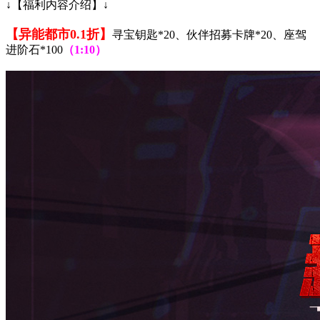
↓【福利内容介绍】↓
【异能都市0.1折】
寻宝钥匙*20、伙伴招募卡牌*20、座驾
进阶石*100
（1:10）