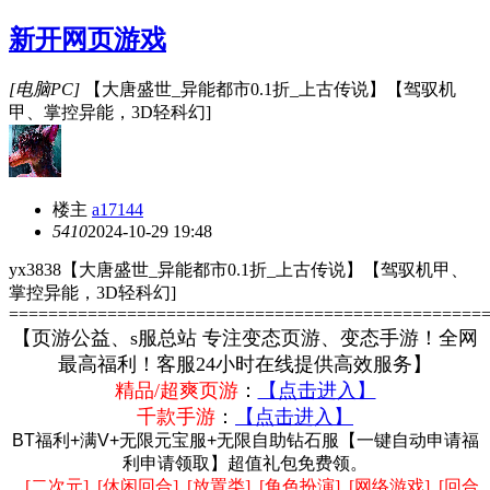
新开网页游戏
[电脑PC]
【大唐盛世_异能都市0.1折_上古传说】【驾驭机
甲、掌控异能，3D轻科幻]
楼主
a17144
541
0
2024-10-29 19:48
yx3838【大唐盛世_异能都市0.1折_上古传说】【驾驭机甲、
掌控异能，3D轻科幻]
================================================
【
页游
公益、s服总站 专注变态页游、变态手游！全网
最高福利！客服24小时在线提供高效服务】
精品/超爽页游
：
【点击进入】
千款手游
：
【点击进入】
BT福利+满V+无限元宝服+无限自助钻石服
【一键自动申请福
利申请领取】超值礼包免费领
。
[二次元] [休闲回合] [放置类] [角色扮演] [网络游戏] [回合