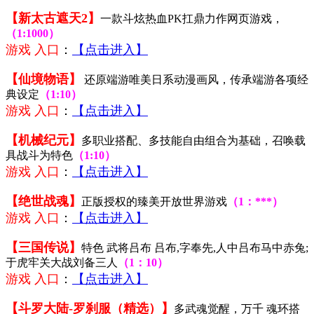
【新太古遮天2】
一款斗炫热血PK扛鼎力作网页游戏，
（1:1000）
游戏 入口
：
【点击进入】
【仙境物语】
还原端游唯美日系动漫画风，传承端游各项经
典设定
（1:10）
游戏 入口
：
【点击进入】
【机械纪元】
多职业搭配、多技能自由组合为基础，召唤载
具战斗为特色
（1:10）
游戏 入口
：
【点击进入】
【绝世战魂】
正版授权的臻美开放世界游戏
（1：***）
游戏 入口
：
【点击进入】
【三国传说】
特色 武将吕布 吕布,字奉先,人中吕布马中赤兔;
于虎牢关大战刘备三人
（1：10）
游戏 入口
：
【点击进入】
【斗罗大陆-罗刹服（精选）】
多武魂觉醒，万千 魂环搭