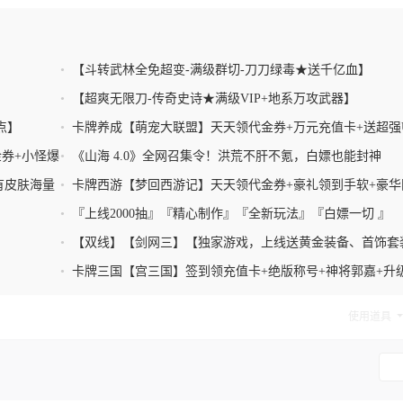
•
【斗转武林全免超变-满级群切-刀刀绿毒★送千亿血】
】
•
【超爽无限刀-传奇史诗★满级VIP+地系万攻武器】
点】
•
卡牌养成【萌宠大联盟】天天领代金券+万元充值卡+送超强
英雄+千抽四皇七武海
券+小怪爆
•
《山海 4.0》全网召集令！洪荒不肝不氪，白嫖也能封神
有皮肤海量
•
卡牌西游【梦回西游记】天天领代金券+豪礼领到手软+豪华
轻松养成
•
『上线2000抽』『精心制作』『全新玩法』『白嫖一切 』
984679440
•
【双线】【剑网三】【独家游戏，上线送黄金装备、首饰套
强悍灵兽】
•
卡牌三国【宫三国】签到领充值卡+绝版称号+神将郭嘉+升
万元充值
使用道具