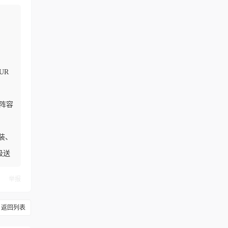
UR
阵容
装、
级送
举报
返回列表