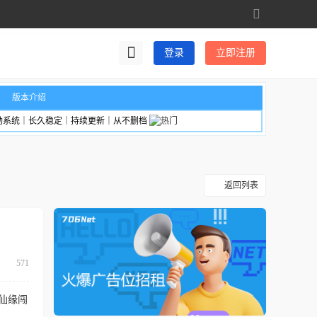
切
换
到
登录
立即注册
宽
版
版本介绍
励系统｜长久稳定｜持续更新｜从不删档
返回列表
571
仙缘闯