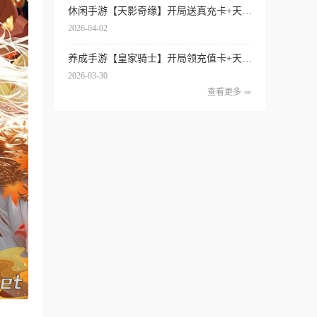
休闲手游【天影奇缘】开局送真充卡+天天领代金券+签到送红将+内置0.1折扣
2026-04-02
养成手游【皇家骑士】开局领充值卡+天天得代金券+内置0.1折扣+专属特权
2026-03-30
查看更多