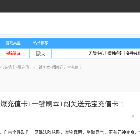
游戏类型
站长推荐
电脑端游
无限挂机｜福利超多｜各种奖
48充值卡+爆充值卡+一键刷本+闯关送元宝充值卡
+爆充值卡+一键刷本+闯关送元宝充值卡
0
丽，自带个性动作。灵珠法阵炫酷，宠物蠢萌，坐骑霸气，更有元神变身、