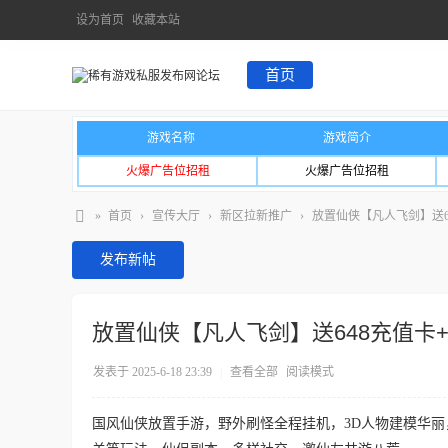
设为首页
收藏本站
首页
游戏名称
游戏简介
火爆广告位招租
火爆广告位招租
»
首页
›
宣传大厅
›
新区拉新推广
›
放置仙侠【凡人飞剑】送6
发布新帖
放置仙侠【凡人飞剑】送648充值卡
发表于 2025-6-18 23:39
|
查看全部
阅读模式
国风仙侠放置手游，野外刷怪全程挂机，3D人物建模华