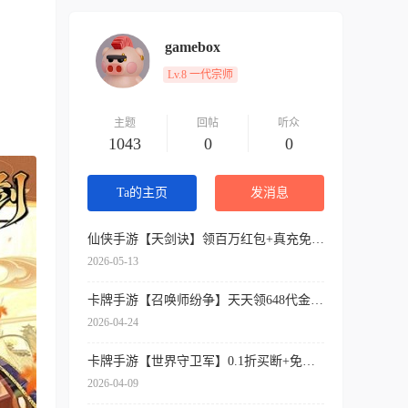
gamebox
Lv.8 一代宗师
主题
回帖
听众
1043
0
0
Ta的主页
发消息
仙侠手游【天剑诀】领百万红包+真充免费送+内挂神器+各种送送送
2026-05-13
卡牌手游【召唤师纷争】天天领648代金券+开局9星吕布+免费万抽券+0.1折扣
2026-04-24
卡牌手游【世界守卫军】0.1折买断+免费领代金+签到送SSR
2026-04-09