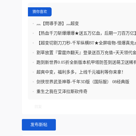
猜你喜欢
•
灬【問導手游】灬超变
•
【热血千刀斩爆爆爆★送五万亿血，后期一刀百万亿
•
【超变切割刀刀秒-千军纵横BT★全屏吸物-怪爆真充
•
割草放置『雷霆炸翻天』登录送百万充值+天天领代金
代金券+真实0.1折扣
•
跑到新世界0.05折全新版本机甲塔防签到送萌卫送稀
豪礼
•
超爽中变，福利多多，上线千元福利等你来拿！
•
剑侠世界武圣神尊-千年3D版（国际服） 08经典版
•
重生之我在艾泽拉斯砍传奇
回复
发布新帖