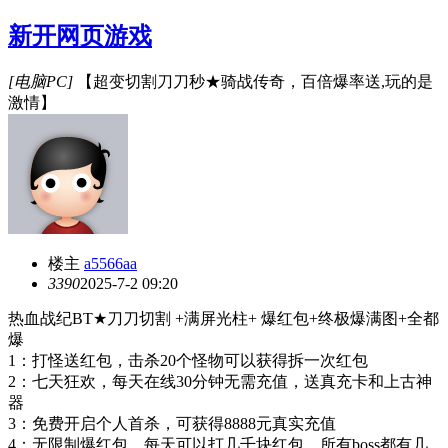
新开网页游戏
[电脑PC]
【超变切割刀刀秒★骑战传奇，百倍爆率送,玩的是
激情】
楼主
a5566aa
339
0
2025-7-2 09:20
热血战纪
BT★刀刀切割 +满屏光柱+ 爆红包+终极爆满图+全都
爆
1：打怪送红包，击杀20个怪物可以获得拆一次红包
2：七天狂欢，每天在线30分钟无需充值，送真充卡和上古神
器
3：免费开启个人首杀，可获得8888元真实充值
4：无限制爆红包，每天可以打几千块红包，所有boss都有几