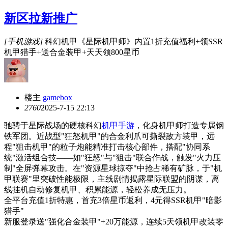
新区拉新推广
[手机游戏]
科幻机甲《星际机甲师》内置1折充值福利+领SSR
机甲猎手+送合金装甲+天天领800星币
楼主
gamebox
276
0
2025-7-15 22:13
驰骋于星际战场的硬核科幻
机甲手游
，化身机甲师打造专属钢
铁军团。近战型"狂怒机甲"的合金利爪可撕裂敌方装甲，远
程"狙击机甲"的粒子炮能精准打击核心部件，搭配"协同系
统"激活组合技——如"狂怒"与"狙击"联合作战，触发"火力压
制"全屏弹幕攻击。在"资源星球掠夺"中抢占稀有矿脉，于"机
甲联赛"里突破性能极限，主线剧情揭露星际联盟的阴谋，离
线挂机自动修复机甲、积累能源，轻松养成无压力。
全平台充值1折特惠，首充3倍星币返利，4元得SSR机甲"暗影
猎手"
新服登录送"强化合金装甲"+20万能源，连续5天领机甲改装零