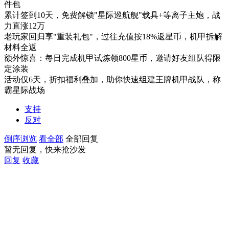
件包
累计签到10天，免费解锁"星际巡航舰"载具+等离子主炮，战
力直涨12万
老玩家回归享"重装礼包"，过往充值按18%返星币，机甲拆解
材料全返
额外惊喜：每日完成机甲试炼领800星币，邀请好友组队得限
定涂装
活动仅6天，折扣福利叠加，助你快速组建王牌机甲战队，称
霸星际战场
支持
反对
倒序浏览
看全部
全部回复
暂无回复，快来抢沙发
回复
收藏