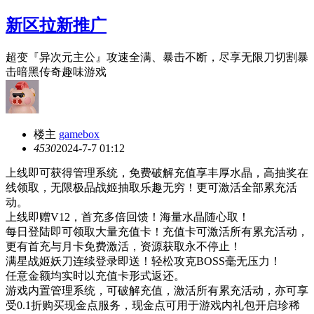
新区拉新推广
超变『异次元主公』攻速全满、暴击不断，尽享无限刀切割暴
击暗黑传奇趣味游戏
楼主
gamebox
453
0
2024-7-7 01:12
上线即可获得管理系统，免费破解充值享丰厚水晶，高抽奖在
线领取，无限极品战姬抽取乐趣无穷！更可激活全部累充活
动。
上线即赠V12，首充多倍回馈！海量水晶随心取！
每日登陆即可领取大量充值卡！充值卡可激活所有累充活动，
更有首充与月卡免费激活，资源获取永不停止！
满星战姬妖刀连续登录即送！轻松攻克BOSS毫无压力！
任意金额均实时以充值卡形式返还。
游戏内置管理系统，可破解充值，激活所有累充活动，亦可享
受0.1折购买现金点服务，现金点可用于游戏内礼包开启珍稀