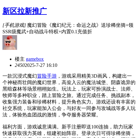
新区拉新推广
[手机游戏]
魔幻冒险《魔幻纪元：命运之战》送珍稀坐骑+领
SSR级魔武+自动战斗特权+内置0.1充值折
楼主
gamebox
245
0
2025-7-27 16:10
一款沉浸式魔幻
冒险手游
，游戏采用精美3D画风，构建出一
个神秘而壮阔的魔幻世界，高耸入云的魔法城堡、阴森诡异的
黑暗森林等场景栩栩如生。玩法上，玩家可扮演战士、法师、
牧师等多种职业，踏上冒险之旅。通过完成任务、挑战副本，
收集强力装备和珍稀材料，提升角色实力。游戏还设有丰富的
社交系统，玩家能加入公会，与好友一同参与攻城战等多人玩
法，体验热血团战的激情，争夺服务器荣耀。
福利方面，游戏诚意满满。新手注册即送100连抽，助力玩家
快速获取强力英雄，组建初始阵容。登录次日可得珍稀坐骑，