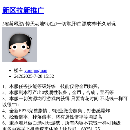
新区拉新推广
[电脑网游]
惊天动地9职业‖一切靠肝‖白漂成神‖长久耐玩
楼主
youqingtuan
242
0
2025-7-28 15:32
1、本服任务技能等级好练，技能仅需金币购买。
2、本服副本可产出0级属性装备，金币，合成，宝石等
3、本服一切资源均可游戏内获得 只要肯花时间 不花钱一样可
以很牛b
4、全新EP33完整剧情，9职业微变超爽，打击感爆炸
5、经验倍率、掉落倍率、稀有属性倍率等均提高
6、秉承着只做白漂可玩游戏，所有内容不花钱一样可顶级！
更多内容采飞机票速来体验！快乐群：682511251