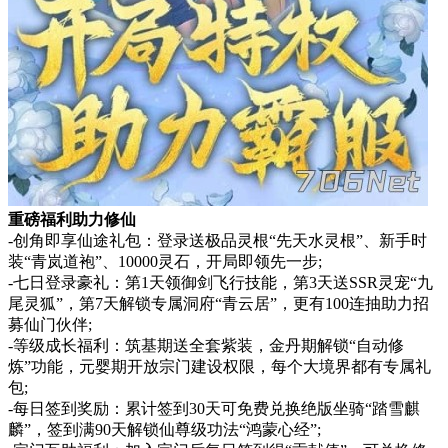
重磅福利助力修仙
-创角即享仙途礼包：登录送极品灵根“先天水灵根”、新手时
装“青岚道袍”、10000灵石，开局即领先一步;
-七日登录豪礼：第1天领御剑飞行技能，第3天送SSR灵宠“九
尾灵狐”，第7天解锁专属洞府“青云居”，更有100连抽助力招
募仙门伙伴;
-等级成长福利：筑基期送全套紫装，金丹期解锁“自动修
炼”功能，元婴期开放宗门建设权限，每个大境界都有专属礼
包;
-每日签到奖励：累计签到30天可免费兑换绝版坐骑“踏雪麒
麟”，签到满90天解锁仙尊级功法“鸿蒙心经”;