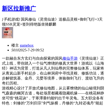
新区拉新推广
[手机游戏]
国风修仙《灵境仙途》送极品灵根+御剑飞行+3天
领SSR灵宠+签到得绝版坐骑麒麟
楼主
gamebox
501
0
2025-7-29 09:52
一款融合东方玄幻与自由探索的国风
修仙手游
《灵境仙途》正
式上线，带你踏入一个仙气缭绕的修真大世界！游戏以《山海
经》神话为背景，打造从凡人到仙尊的完整修仙体系，玩家将
从青岚山新手村起步，在山林洞府中寻找灵根、修炼功法，逐
步解锁筑基、金丹、元婴等境界，体验御剑飞行、渡劫飞升的
奇幻历程。
游戏精心设计了开放式修仙地图，从云雾缭绕的仙山秘境到阴
气森森的幽冥古道，每处场景都藏着隐藏机缘——在桃花林静
坐可悟“桃花诀”，于寒潭垂钓能钓出千年灵龟。五大职业各有
特色：剑修的“万剑归宗”剑气纵横，丹修的“九转还魂丹”能起