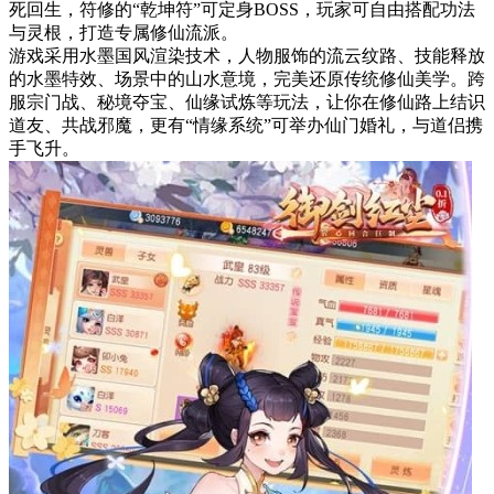
死回生，符修的“乾坤符”可定身BOSS，玩家可自由搭配功法
与灵根，打造专属修仙流派。
游戏采用水墨国风渲染技术，人物服饰的流云纹路、技能释放
的水墨特效、场景中的山水意境，完美还原传统修仙美学。跨
服宗门战、秘境夺宝、仙缘试炼等玩法，让你在修仙路上结识
道友、共战邪魔，更有“情缘系统”可举办仙门婚礼，与道侣携
手飞升。