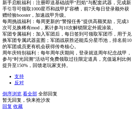
新手启航福利：注册即送基础战甲“烈焰”与配套武器，完成新
手引导可领取1000星币和战甲扩容槽，前7天每日登录额外获
赠经验booster，加速战甲升级。
每周挑战福利：每周更新的“警报任务”提供高额奖励，完成3
次可兑换稀有mod，累计参与10次解锁限定外观涂装。
军团专属福利：加入军团后，每日签到可领取军团币，用于兑
换军团专属武器蓝图；军团战获胜还能瓜分星币池，排名前10
的军团成员更有机会获得传奇核心。
周年庆特别福利：每年周年庆期间，登录就送周年纪念战甲，
参与“时光回溯”活动可免费领取过往限定道具，充值返利比例
提升至150%，回馈老玩家支持。
支持
反对
倒序浏览
看全部
全部回复
暂无回复，快来抢沙发
回复
收藏