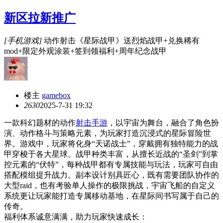
新区拉新推广
[手机游戏]
动作射击《星际战甲》送烈焰战甲+兑换稀有
mod+限定外观涂装+签到领福利+周年纪念战甲
楼主
gamebox
263
0
2025-7-31 19:32
一款科幻题材的动作
射击手游
，以宇宙为舞台，融合了角色扮
演、动作格斗与策略元素，为玩家打造沉浸式的星际冒险世
界。游戏中，玩家将化身“天诺战士”，穿戴拥有独特能力的战
甲穿梭于各大星球。战甲种类丰富，从擅长近战的“圣剑”到掌
控元素的“伏特”，每种战甲都有专属技能与玩法，玩家可自由
搭配模组提升战力。副本设计别具匠心，既有需要团队协作的
大型raid，也有考验单人操作的极限挑战，宇宙飞船的自定义
系统更让玩家能打造专属移动基地，在星际间书写属于自己的
传奇。
福利体系诚意满满，助力玩家快速成长：