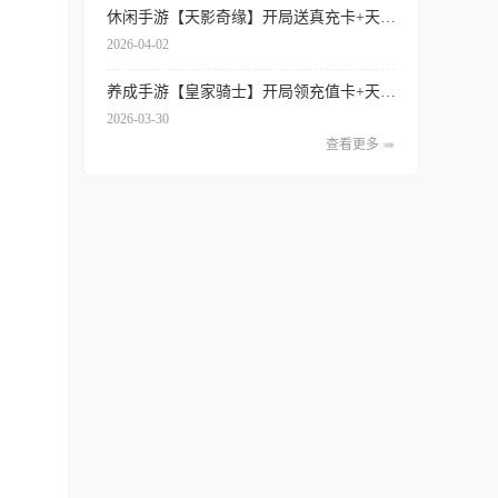
休闲手游【天影奇缘】开局送真充卡+天天领代金券+签到送红将+内置0.1折扣
2026-04-02
养成手游【皇家骑士】开局领充值卡+天天得代金券+内置0.1折扣+专属特权
2026-03-30
查看更多