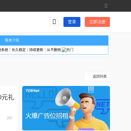
切
换
到
登录
立即注册
宽
版
版本介绍
励系统｜长久稳定｜持续更新｜从不删档
返回列表
0元礼
295