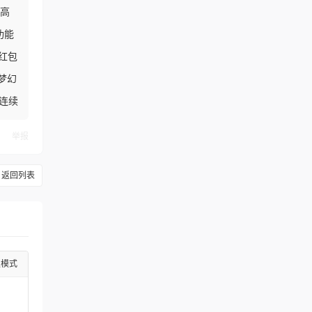
S高
功能
红包
梦幻
+连续
举报
返回列表
级模式