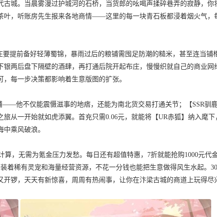
代古城。当晨雾漫过护城河的石桥，当货郎的吆喝声揉碎巷弄的寂静，你
茶叶，听账房先生报来各地商情——这里的每一块青石板都浸着烟火气，
缎庄要提前备好轻薄蜀锦，暴雨过后的粮铺需囤足防潮的糙米，甚至连当铺
下银两后盘下隔壁的酒肆，再打通后院开起布庄，慢慢织就自己的商业网
可，每一步决策都影响着生意版图的扩张。
铺——他不仅能震慑滋事的地痞，还能为南北货交易打通关节；【SSR驯
旅从一开始就如虎添翼。首充只需0.06元，就能将【UR赤狐】纳入麾下
海中乘风破浪。
折计算，无需为氪金压力发愁。每日还有超值特惠，7折就能抢购1000元代
装着稀有灵宠和海量经营资源，不花一分钱也能把生意做得风生水起。3
又开锣，天天有新惊喜，周周有热闹事，让你在汴梁古城的商道上玩得尽