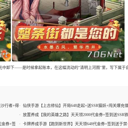
光中卸下——是时候拿起账本，在这幅流动的“清明上河图”里，写下属于
沙行者+得
•
仙侠手游【上古修仙】开局648走起+送SSR猫妖+闯关爆充
+UR幻化套装
•
放置养成【我的英雄之路】天天领2000代金券+签到送SSR
公主+哥特式暗黑童话+在线海
代金券+签
•
卡牌养成手游【跑到新世界】天天领648代金券+签到送于禁