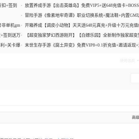
机海量豪礼+躺平玩法
折扣+签到
•
放置养成手游【出击英雄岛】免费VIP5+送648充值卡+BOS
爆充值卡+签到疯狂大礼
•
冒险手游《像素地牢奇谭》职业切换系统+魔法鞋+内置GM
号非单机gm
•
开箱养成【调皮小动物】天天送648元真充+升级十万元充值
+无数值膨胀
盒+签到送万
•
【超变独家梦幻西游刚开】【白嫖乐园】全新制作独家超变
西游今日新开
福利+关卡爆
•
末世生存手游《腐土异变》免费VIP8+0.1折充值+邀请返现
30天福利
使用道具
高