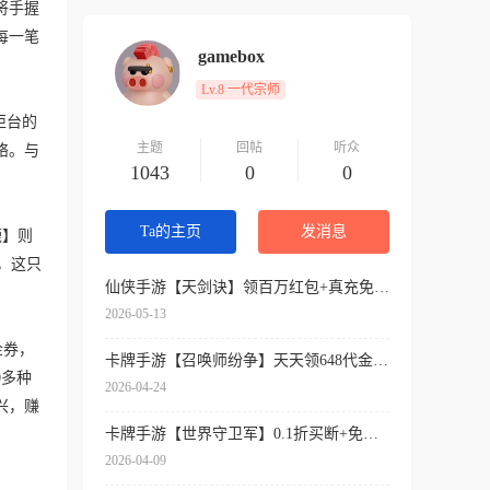
将手握
每一笔
gamebox
Lv.8 一代宗师
柜台的
主题
回帖
听众
络。与
1043
0
0
Ta的主页
发消息
鹿】则
，这只
仙侠手游【天剑诀】领百万红包+真充免费送+内挂神器+各种送送送
2026-05-13
金券，
卡牌手游【召唤师纷争】天天领648代金券+开局9星吕布+免费万抽券+0.1折扣
0多种
2026-04-24
兴，赚
卡牌手游【世界守卫军】0.1折买断+免费领代金+签到送SSR
2026-04-09