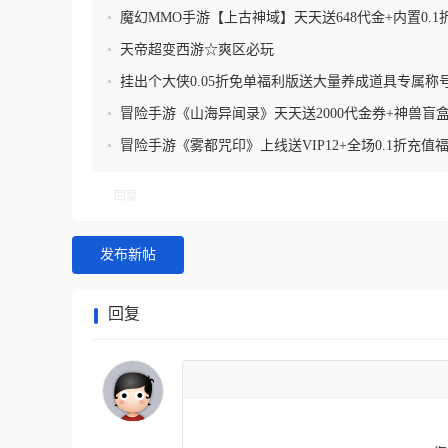
到送仙玉+0.1折扣福利
•
魔幻MMO手游【上古神域】天天送648代金+内置0.1
送充值卡
•
天帝超变西游☆爽区必玩
•
挂出个大侠0.05折免单福利版送大量养成道具专属称
后台
•
冒险手游《山海异闻录》天天送2000代金券+神兽盲
元充值+送神兽青龙
•
冒险手游《雾都咒印》上线送VIP12+全场0.1折充值
充值卡+守印者徽章
回复
发布新帖
回复