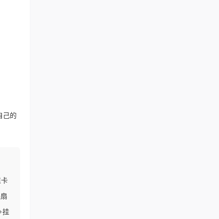
自己的
值卡
铁扇
+挂