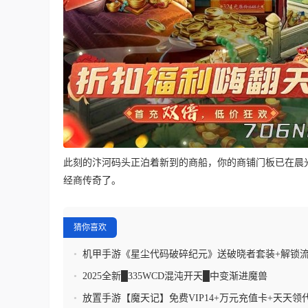
此刻的汴河码头正泊着新到的商船，你的商铺门板已在晨
经商传奇了。
猜你喜欢
•
机甲手游《星尘代码破碎纪元》送破晓者套装+解锁流
限定皮肤+永久属性加成
•
2025全新█335WCD混沌开天█中变渐进魔兽
•
放置手游【魔天记】免费VIP14+万元充值卡+天天领