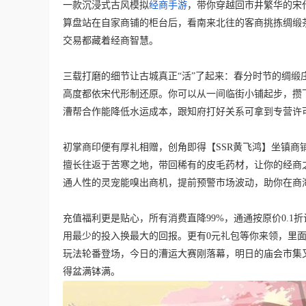
一款沉浸式古风模拟
经商手游
，带你穿越回市井繁华的宋
算盘站在自家商铺的柜台后，看南来北往的客商挑拣绸缎
交易都藏着经商智慧。
三载打磨的细节让古城真正“活”了起来：春分时节的绸
高度都依宋代形制还原。你可以从一间临街小铺起步，攒
漕帮合作能降低水运成本，跟知府打好关系可拿到专营许
初掌商印便有厚礼相赠，创角即得【SSR黄飞鸿】坐镇商
擅长往返于苦寒之地，带回稀有的皮毛药材，让你的经商之
通人性的灵宠能嗅出商机，提前预警市场波动，助你在商
充值福利更是贴心，所有消费直降99%，通通按原价0.1
用最少的投入换最大的回报。更有0元礼包等你来领，里面
玩法轮番登场，今日的漕运大赛刚落幕，明日的庙会市集
得盆满钵满。