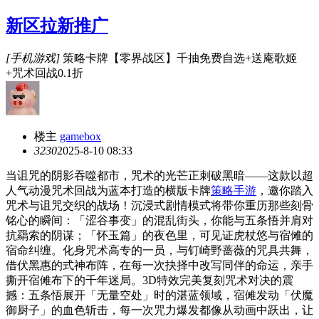
新区拉新推广
[手机游戏]
策略卡牌【零界战区】千抽免费自选+送庵歌姬
+咒术回战0.1折
楼主
gamebox
323
0
2025-8-10 08:33
当诅咒的阴影吞噬都市，咒术的光芒正刺破黑暗——这款以超
人气动漫咒术回战为蓝本打造的横版卡牌
策略手游
，邀你踏入
咒术与诅咒交织的战场！沉浸式剧情模式将带你重历那些刻骨
铭心的瞬间：「涩谷事变」的混乱街头，你能与五条悟并肩对
抗羂索的阴谋；「怀玉篇」的夜色里，可见证虎杖悠与宿傩的
宿命纠缠。化身咒术高专的一员，与钉崎野蔷薇的咒具共舞，
借伏黑惠的式神布阵，在每一次抉择中改写同伴的命运，亲手
撕开宿傩布下的千年迷局。3D特效完美复刻咒术对决的震
撼：五条悟展开「无量空处」时的湛蓝领域，宿傩发动「伏魔
御厨子」的血色斩击，每一次咒力爆发都像从动画中跃出，让