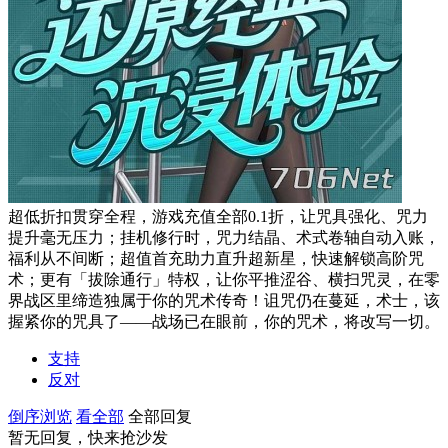
超低折扣贯穿全程，游戏充值全部0.1折，让咒具强化、咒力
提升毫无压力；挂机修行时，咒力结晶、术式卷轴自动入账，
福利从不间断；超值首充助力直升超新星，快速解锁高阶咒
术；更有「拔除通行」特权，让你平推涩谷、横扫咒灵，在零
界战区里缔造独属于你的咒术传奇！诅咒仍在蔓延，术士，该
握紧你的咒具了——战场已在眼前，你的咒术，将改写一切。
支持
反对
倒序浏览
看全部
全部回复
暂无回复，快来抢沙发