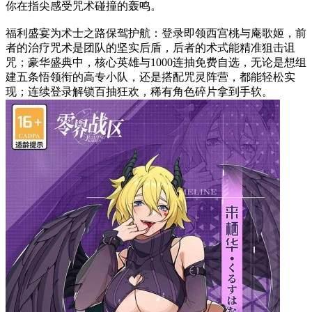
你在指尖感受咒术碰撞的轰鸣。
福利盛宴为术士之路保驾护航：登录即领西宫桃与庵歌姬，前
者的治疗咒术是团队的坚实后盾，后者的术式能精准狙击诅
咒；豪华盛典中，核心英雄与1000连抽免费自选，无论是想组
建五条悟领衔的高专小队，还是搭配咒灵阵营，都能轻松实
现；连续登录解锁百抽狂欢，稀有角色碎片拿到手软。