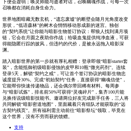
下便会虚弱；唤灵师能与逝者对话，召唤幽魂作战，可每一次
召唤都在消耗自身生命力。
世界地图暗藏无数玄机，“遗忘废墟”的断壁会随月光角度改变
形状，“低语森林”的树木会悄悄移动形成新的迷宫。独创
的“契约系统”让你能与暗影生物签订协议：帮狼人找到满月项
链，它会在月圆之夜助你作战；给吸血鬼提供纯净血液，可获
得能隐匿行踪的披风，但违约的代价，是被永远拖入暗影深
渊。
踏入暗影世界的第一步就有厚礼相赠：登录即领“暗影starter套
装”，含能抵御初级暗影侵蚀的皮甲和10瓶“微光药剂”。连续
登录5天，解锁“契约之戒”，可让首个签订协议的暗影生物忠
诚度提升30%。完成“初始契约”任务，直接获得“幽魂信使”，
它能帮你快速传递物品，还会偶尔带回稀有材料。每周参
与“暗影试炼”，排名前50%可获得“灵魂碎片”，集齐100片能
兑换传说级暗影技能书。邀请两位好友完成新手任务，三人将
共同解锁“暗影密道地图”，里面藏着只有组队才能获取的“远
古契约残页”。所有福利需主动前往“暗影祭坛”领取，毕竟在
这个世界，没有不劳而获的馈赠。
支持