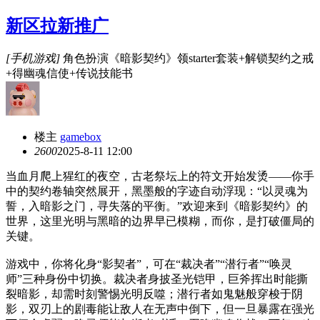
新区拉新推广
[手机游戏]
角色扮演《暗影契约》领starter套装+解锁契约之戒
+得幽魂信使+传说技能书
楼主
gamebox
260
0
2025-8-11 12:00
当血月爬上猩红的夜空，古老祭坛上的符文开始发烫——你手
中的契约卷轴突然展开，黑墨般的字迹自动浮现：“以灵魂为
誓，入暗影之门，寻失落的平衡。”欢迎来到《暗影契约》的
世界，这里光明与黑暗的边界早已模糊，而你，是打破僵局的
关键。
游戏中，你将化身“影契者”，可在“裁决者”“潜行者”“唤灵
师”三种身份中切换。裁决者身披圣光铠甲，巨斧挥出时能撕
裂暗影，却需时刻警惕光明反噬；潜行者如鬼魅般穿梭于阴
影，双刃上的剧毒能让敌人在无声中倒下，但一旦暴露在强光