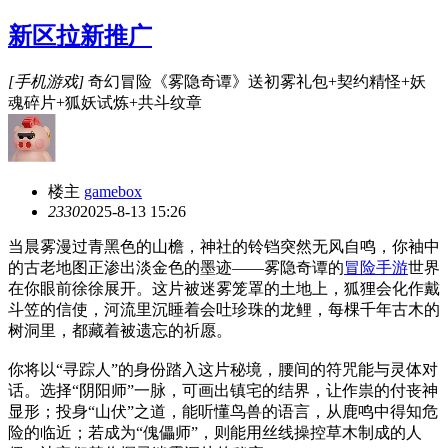
新区拉新推广
[手机游戏]
奇幻冒险《雾隐奇谭》送初雾礼包+契约精怪+妖
魂碎片+狐妖试炼+共斗纹章
楼主
gamebox
233
0
2025-8-13 15:26
当晨雾漫过青黑色的山檐，神社的铃铛突然无风自鸣，你袖中
的古老地图正渗出淡金色的墨迹——雾隐奇谭的
冒险手游
世界
在你眼前徐徐展开。这片被迷雾笼罩的土地上，狐狸会化作戴
斗笠的信使，河流里沉睡着会吐珍珠的龙鲤，每棵千年古木的
树洞里，都藏着被遗忘的祈愿。
你将以“寻踪人”的身份踏入这片秘境，腰间的符咒能与灵体对
话。选择“阴阳师”一脉，可画出镇宅的结界，让作祟的付丧神
显形；投身“山伏”之道，能听懂鸟兽的语言，从鹿鸣中得知危
险的临近；若成为“傀儡师”，则能用丝线操控草木制成的人