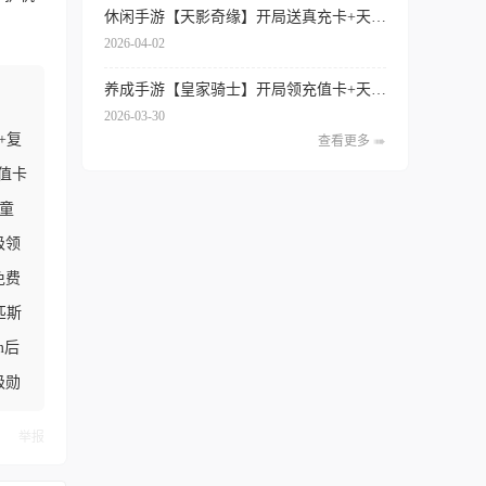
休闲手游【天影奇缘】开局送真充卡+天天领代金券+签到送红将+内置0.1折扣
2026-04-02
养成手游【皇家骑士】开局领充值卡+天天得代金券+内置0.1折扣+专属特权
2026-03-30
+复
查看更多
充值卡
童
级领
免费
匹斯
m后
级勋
举报