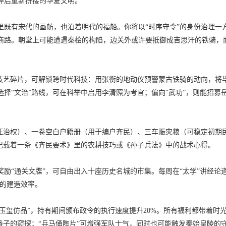
碎后重新拼接的华夏文明。
里既有宋代的画舫，也泊着明代的福船。你将以“时序守令”的身份治理一
商路。朝堂上可能遭遇秦桧的构陷，边关外或许要抵御成吉思汗的铁骑，
、技艺碎片，可解锁跨时代科技：用张衡的地动仪预警蒙古铁骑的动向，将
择“文治”路线，可在科举中启用李清照为考官；偏向“武功”，则能招募
象征治权）、一卷空白户籍册（用于编户齐民）、三车赈灾粮（可稳定初期
机记载着一条《齐民要术》里的农耕技巧或《孙子兵法》中的战术心得。
励“通关文牒”，可自由出入十座历史名城的市集。每周在“太学”讲经论
匠的建造效率。
国玉玺仿品”，持有期间颁布政令的执行速度提升20%。所有福利都带着时
番子的窥探；“兵马俑陶片”可增强军队士气，同时也可能触发秦始皇陵的