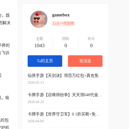
gamebox
方，既
而解决
Lv.8 一代宗师
主题
回帖
听众
1043
0
0
毕昇的
岳飞训
Ta的主页
发消息
民
仙侠手游【天剑诀】领百万红包+真充免费送+内挂神器+各种送送送
2026-05-13
卡牌手游【召唤师纷争】天天领648代金券+开局9星吕布+免费万抽券+0.1折扣
道，吸
2026-04-24
卡牌手游【世界守卫军】0.1折买断+免费领代金+签到送SSR
光的包
2026-04-09
守护机