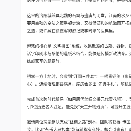
信使讨价还价——《时空枢纽：九州烩》的世界，是被揉
这里的洛阳城兼具北魏的石窟与盛唐的明堂，江南的水乡
要用商鞅的变法之策整顿吏治，又得借郑和的航海图开拓
之道，或许藏在徐霞客的游记或李时珍的医典里。
游戏的核心是“文明拼图”系统，收集散落的古籍、器物
活字印刷术与蔡伦的造纸术结合，能快速传播新政法令。选
练戚家军的鸳鸯阵。
初掌一方土地时，会收到“开国三件套”：一柄青铜剑（
心）。连续治理郡县满月，库房会多出“先贤手札”，随
完成首次跨时代贸易（如用唐代丝绸交换元代青花瓷），奖
引3位历史名人驻足，能兑换“天工开物残页”，可提升工
邀请两位玩家组队完成“丝绸之路”副本，团队将获得“传
浆，比如“永乐大典抄本”能解锁稀有科技，却会引来东厂