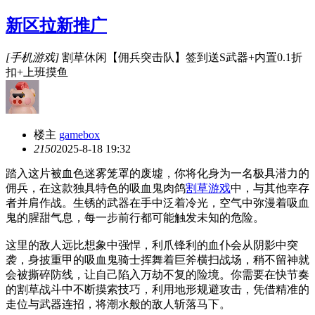
新区拉新推广
[手机游戏]
割草休闲【佣兵突击队】签到送S武器+内置0.1折
扣+上班摸鱼
楼主
gamebox
215
0
2025-8-18 19:32
踏入这片被血色迷雾笼罩的废墟，你将化身为一名极具潜力的
佣兵，在这款独具特色的吸血鬼肉鸽
割草游戏
中，与其他幸存
者并肩作战。生锈的武器在手中泛着冷光，空气中弥漫着吸血
鬼的腥甜气息，每一步前行都可能触发未知的危险。
这里的敌人远比想象中强悍，利爪锋利的血仆会从阴影中突
袭，身披重甲的吸血鬼骑士挥舞着巨斧横扫战场，稍不留神就
会被撕碎防线，让自己陷入万劫不复的险境。你需要在快节奏
的割草战斗中不断摸索技巧，利用地形规避攻击，凭借精准的
走位与武器连招，将潮水般的敌人斩落马下。