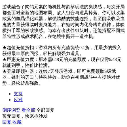
游戏融合了肉鸽元素的随机性与割草玩法的爽快感，每次开局
都会面对全新的地图布局、敌人组合与道具掉落。你可以收集
散落的血晶强化武器，解锁炫酷的技能连招，甚至能吸收吸血
鬼的力量获得临时变身能力，在短时间内化身嗜血战神，体验
横扫千军的极致快感。与幸存者伙伴组队时，还能搭配不同武
器特性形成战术配合，在绝境中撕开一道生机。
★超值充值折扣：游戏内所有充值统统0.1折，用最少的投入
获得最丰厚的回报，轻松解锁强力道具。
★巨惠充值力度：原本需648元的充值额度，现在仅需6.48元
就能到手，性价比拉满。
★登录即领神器：连续7天登录游戏，即可免费领取S级武
器，锋利的刃口与特殊特效，助你在初期战斗中占据绝对优
势，轻松斩杀强敌。
支持
反对
倒序浏览
看全部
全部回复
暂无回复，快来抢沙发
回复
收藏