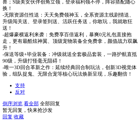
兽；S级美女伙伴创角立领，登录福利领不停，阵容搭配随心
换！
-无限资源任性送：天天免费领神玉，全系资源主线剧情送、
升级闯关送、登录签到送、活跃任务送，你敢玩，我就敢狂
送！
-超爆豪横返利来袭：免费享百倍返利，暴爽0元礼包直接抱
走，更有最酷炫神翼、顶级宠物装备全免费拿，颜值战力双飙
升！
-保送等级+毕业装备：冲级就送全套极品套装，一路护航直抵
90级，升级打怪毫无阻碍！
-唯一3D回合革新之作：延续经典回合制玩法，创新3D视觉体
验，组队捉鬼、无限合宠等核心玩法焕新呈现，乐趣翻倍！
支持
反对
倒序浏览
看全部
全部回复
暂无回复，快来抢沙发
回复
收藏