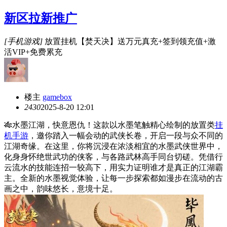
新区拉新推广
[手机游戏]
放置挂机【焚天决】送万元真充+签到领充值+激
活VIP+免费累充
楼主
gamebox
243
0
2025-8-20 12:01
🎋水墨江湖，快意恩仇！这款以水墨笔触精心绘制的放置类
挂
机手游
，邀你踏入一幅会动的武侠长卷，开启一段与众不同的
江湖奇缘。在这里，你将沉浸在浓淡相宜的水墨武侠世界中，
化身身怀绝世武功的侠客，与各路武林高手同台切磋。凭借行
云流水的技能连招一较高下，用实力证明谁才是真正的江湖霸
主。全新的水墨视觉体验，让每一步探索都如漫步在流动的古
画之中，韵味悠长，意境十足。