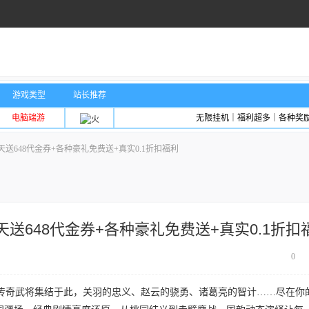
游戏类型
站长推荐
电脑端游
无限挂机｜福利超多｜各种奖
送648代金券+各种豪礼免费送+真实0.1折扣福利
送648代金券+各种豪礼免费送+真实0.1折扣
0
传奇武将集结于此，关羽的忠义、赵云的骁勇、诸葛亮的智计……尽在你