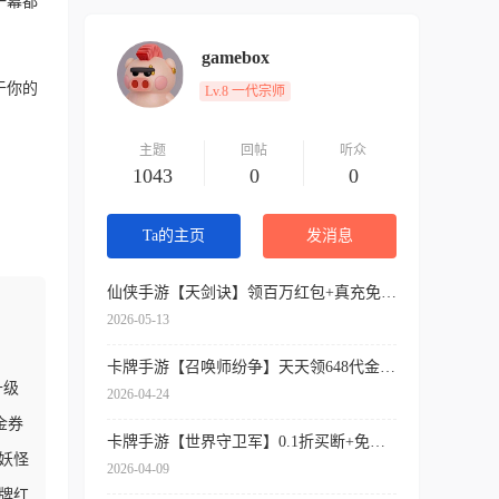
一幕都
gamebox
于你的
Lv.8 一代宗师
主题
回帖
听众
1043
0
0
Ta的主页
发消息
仙侠手游【天剑诀】领百万红包+真充免费送+内挂神器+各种送送送
2026-05-13
卡牌手游【召唤师纷争】天天领648代金券+开局9星吕布+免费万抽券+0.1折扣
升级
2026-04-24
金券
卡牌手游【世界守卫军】0.1折买断+免费领代金+签到送SSR
妖怪
2026-04-09
牌红