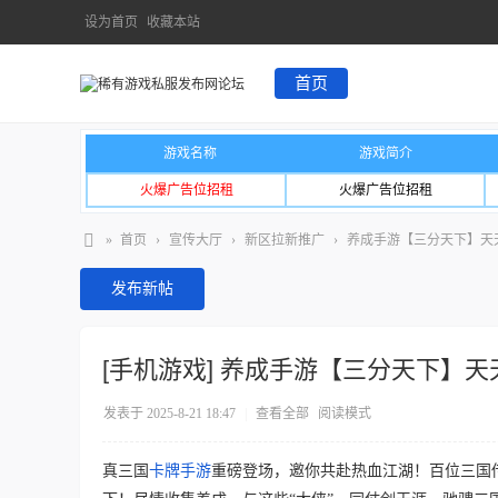
设为首页
收藏本站
首页
游戏名称
游戏简介
火爆广告位招租
火爆广告位招租
»
首页
›
宣传大厅
›
新区拉新推广
›
养成手游【三分天下】天天
发布新帖
[手机游戏]
养成手游【三分天下】天天
发表于 2025-8-21 18:47
|
查看全部
阅读模式
真三国
卡牌手游
重磅登场，邀你共赴热血江湖！百位三国