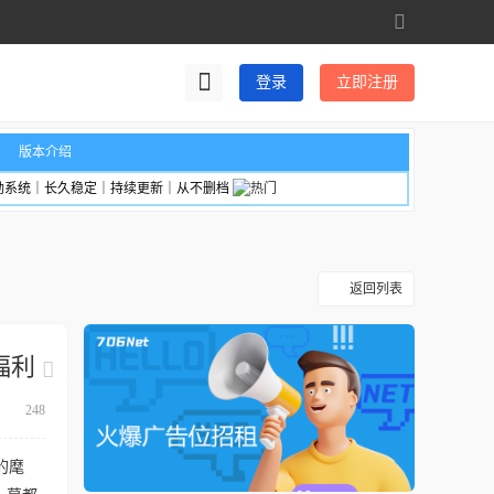
切
换
到
登录
立即注册
宽
版
版本介绍
励系统｜长久稳定｜持续更新｜从不删档
返回列表
福利
248
的麾