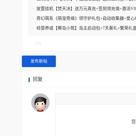
充值卡+免费VIP5
•
放置挂机【焚天决】送万元真充+签到领充值+激活VI
充
•
奇幻萌系《萌宠奇缘》领守护礼包+自动收集器+爱心
宠皮肤盲盒
•
经营养成【椰岛小筑】岛主启动包+7天豪礼+繁荣礼
章+兑稀有装饰
回复
发布新帖
回复
您