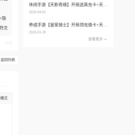
休闲手游【天影奇缘】开局送真充卡+天天领代金券+签到送红将+内置0.1折扣
2026-04-02
+隐
养成手游【皇家骑士】开局领充值卡+天天得代金券+内置0.1折扣+专属特权
符文
2026-03-30
查看更多
举报
返回列表
级模式