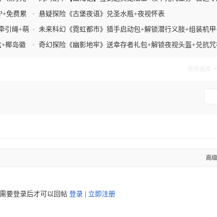
装+豪华千抽大礼
P+免费累
•
悬疑探险《古堡夜语》兑圣水瓶+夜视怀表
牵引绳+萌
•
未来科幻《霓虹都市》猎手启动包+解锁潜行义肢+组装机甲
身迷彩披风
盒+椰岛徽
•
奇幻探险《幽影地牢》送幸存者礼包+解锁夜视头盔+兑抗咒
+传说武器
使用道具
高
需要登录后才可以回帖
登录
|
立即注册