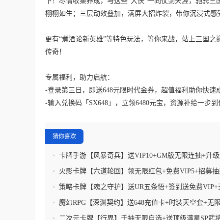
下！尽情收集养成，与这些“大侠”一同仗剑天涯，驰骋
栩栩如生；三层动效叠加，满屏大招炸裂，带你沉浸式感
更有“煮酒论新英雄”等特色玩法，等你来战，站上三国
传奇！
专属福利，助力启航：
-登录第三日，即送648元限时代金券，超值福利助你快速
-输入兑换码「SX648」，立领6480元宝，资源补给一
猜你喜欢
•
卡牌手游【风暴奇兵】送VIP10+GM版无限连抽+升
+内置0.1折扣
•
火影卡牌【六道轮回】领无限红包+免费VIP5+招募抽
天送充值卡
•
策略卡牌【魂之守护】送UR五条悟+签到送免费VIP+天
代金券+豪华千抽
•
魔幻RPG【深渊契约】送648充值卡+时装天空套+无
+免费点券任意花
•
二次元卡牌【行界】千抽无限自选+送顶级满星SP武