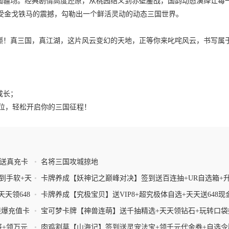
三国疆场。经典剧情高度还原，从桃园结义到赤壁鏖战，国韵动态演绎让每
受金戈铁马的震撼，勾勒出一个鲜活灵动的动态三国世界。
之巅！真三国，真江湖，这片风云变幻的天地，正等你来叱咤风云，书写属
成长；
步到位，轻松开启你的三国征程！
级送真充卡
•
名将三国攻城掠地
到手软+天
•
卡牌养成【妖神记之巅峰对决】签到送百连抽+UR自选箱+
领传奇招募
天领648
•
卡牌养成【究极宝贝】送VIP8+超究极体自选+天天送648现
+签到领无限抽
限爆充值卡
•
宝可梦卡牌【神兽连萌】送千抽精选+天天领钻石+玩转口袋
将+领万元
•
肉鸡割草【山海记】签到送灵宠法宝+领千元代金券+自选令