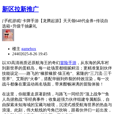
新区拉新推广
[手机游戏]
卡牌手游【龙腾起源】天天领648代金券+传说自
选箱+升级千抽豪礼
楼主
gamebox
244
0
2025-8-26 19:45
以3D高清画质还原航海王的奇幻
冒险手游
，从东海的风车村
到新世界的蛋糕岛，每一处场景都细腻鲜活；更精准复刻伙伴
技能设定——路飞的“橡胶橡胶·猿王枪”、索隆的“三刀流·三千
世界”、艾斯的“火拳”，搭配华丽到炸裂的特效渲染，每一次
战斗都像在重温动画名场面，带来酣畅淋漓的冒险体验！
在这里，你能重走原著剧情，与路飞一同经历“顶上战争”“鱼
人岛拯救战”等经典事件；收集超强力伙伴组建专属船队，自
由探索未知海域的宝藏与秘境，沉浸式感受航海世界的热血与
浪漫。此刻，伟大航线的号角已吹响，跟着伙伴们一起出发，