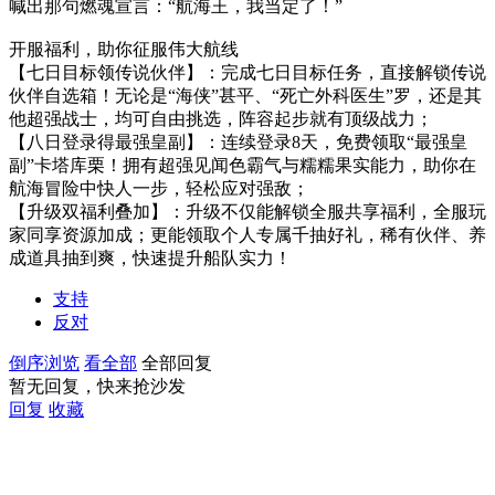
喊出那句燃魂宣言：“航海王，我当定了！”
开服福利，助你征服伟大航线
【七日目标领传说伙伴】：完成七日目标任务，直接解锁传说
伙伴自选箱！无论是“海侠”甚平、“死亡外科医生”罗，还是其
他超强战士，均可自由挑选，阵容起步就有顶级战力；
【八日登录得最强皇副】：连续登录8天，免费领取“最强皇
副”卡塔库栗！拥有超强见闻色霸气与糯糯果实能力，助你在
航海冒险中快人一步，轻松应对强敌；
【升级双福利叠加】：升级不仅能解锁全服共享福利，全服玩
家同享资源加成；更能领取个人专属千抽好礼，稀有伙伴、养
成道具抽到爽，快速提升船队实力！
支持
反对
倒序浏览
看全部
全部回复
暂无回复，快来抢沙发
回复
收藏