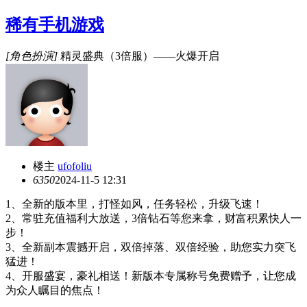
稀有手机游戏
[角色扮演]
精灵盛典（3倍服）——火爆开启
楼主
ufofoliu
635
0
2024-11-5 12:31
1、全新的版本里，打怪如风，任务轻松，升级飞速！
2、常驻充值福利大放送，3倍钻石等您来拿，财富积累快人一
步！
3、全新副本震撼开启，双倍掉落、双倍经验，助您实力突飞
猛进！
4、开服盛宴，豪礼相送！新版本专属称号免费赠予，让您成
为众人瞩目的焦点！