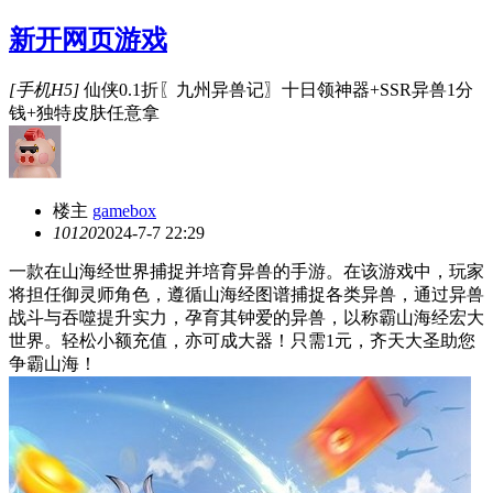
新开网页游戏
[手机H5]
仙侠0.1折〖九州异兽记〗十日领神器+SSR异兽1分
钱+独特皮肤任意拿
楼主
gamebox
1012
0
2024-7-7 22:29
一款在山海经世界捕捉并培育异兽的手游。在该游戏中，玩家
将担任御灵师角色，遵循山海经图谱捕捉各类异兽，通过异兽
战斗与吞噬提升实力，孕育其钟爱的异兽，以称霸山海经宏大
世界。轻松小额充值，亦可成大器！只需1元，齐天大圣助您
争霸山海！