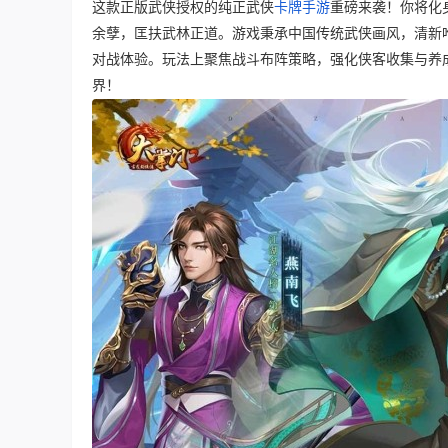
这款正版武侠授权的纯正武侠
卡牌手游
重磅来袭！你将化
余孽，匡扶武林正道。游戏秉承中国传统武侠画风，清新
对战体验。玩法上聚焦战斗布阵策略，强化侠客收集与养
界！