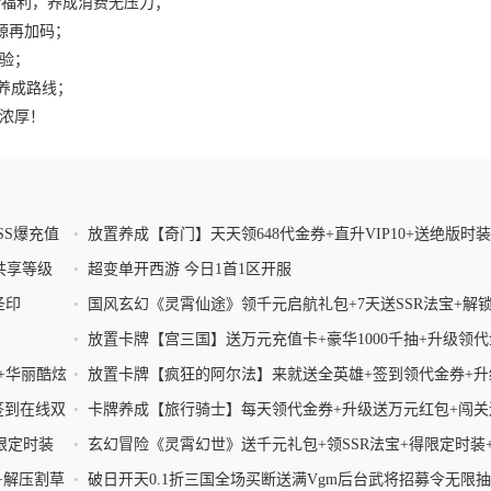
1折福利，养成消费无压力；
源再加码；
验；
客养成路线；
浓厚！
SS爆充值
•
放置养成【奇门】天天领648代金券+直升VIP10+送绝版时装
送500万元宝
共享等级
•
超变单开西游 今日1首1区开服
圣印
•
国风玄幻《灵霄仙途》领千元启航礼包+7天送SSR法宝+解
定时装+兑万能碎片
•
放置卡牌【宫三国】送万元充值卡+豪华1000千抽+升级领
+签到得无双武将
+华丽酷炫
•
放置卡牌【疯狂的阿尔法】来就送全英雄+签到领代金券+升
动送代币+豪送海量福利
签到在线双
•
卡牌养成【旅行骑士】每天领代金券+升级送万元红包+闯关
抽+0.1折买断
限定时装
•
玄幻冒险《灵霄幻世》送千元礼包+领SSR法宝+得限定时装
能法宝碎片
+解压割草
•
破日开天0.1折三国全场买断送满Vgm后台武将招募令无限