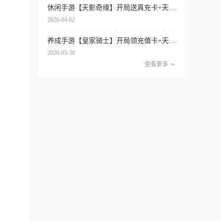
休闲手游【天影奇缘】开局送真充卡+天天领代金券+签到送红将+内置0.1折扣
2026-04-02
养成手游【皇家骑士】开局领充值卡+天天得代金券+内置0.1折扣+专属特权
2026-03-30
查看更多