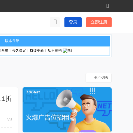
切
换
到
登录
立即注册
宽
版
版本介绍
励系统｜长久稳定｜持续更新｜从不删档
返回列表
.1折
395