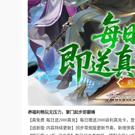
🎁福利畅玩无压力，掌门起步即巅峰
【真免费·每日送2000真充】每日赠送2000返利真充卡
【追新版·内容持续更新】同步常规版更新节奏，新增侠