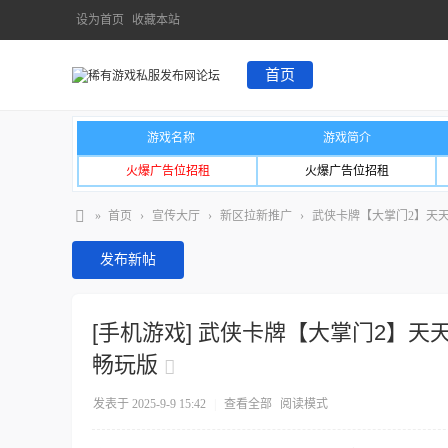
设为首页
收藏本站
首页
游戏名称
游戏简介
火爆广告位招租
火爆广告位招租
»
首页
›
宣传大厅
›
新区拉新推广
›
武侠卡牌【大掌门2】天天送
发布新帖
[手机游戏]
武侠卡牌【大掌门2】天天送
畅玩版
发表于 2025-9-9 15:42
|
查看全部
阅读模式