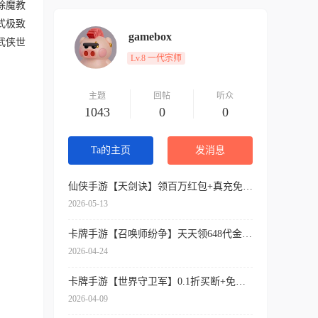
除魔教
式极致
gamebox
武侠世
Lv.8 一代宗师
主题
回帖
听众
1043
0
0
Ta的主页
发消息
仙侠手游【天剑诀】领百万红包+真充免费送+内挂神器+各种送送送
2026-05-13
卡牌手游【召唤师纷争】天天领648代金券+开局9星吕布+免费万抽券+0.1折扣
2026-04-24
卡牌手游【世界守卫军】0.1折买断+免费领代金+签到送SSR
2026-04-09