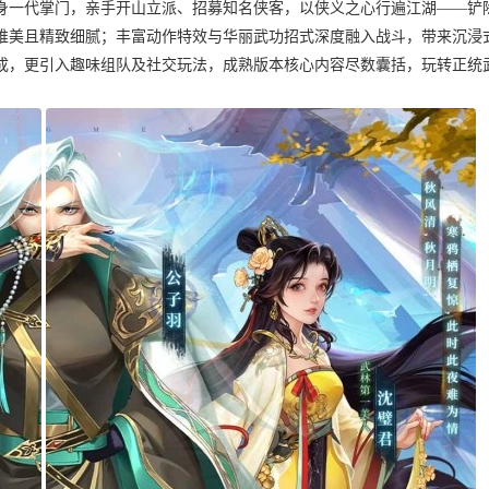
身一代掌门，亲手开山立派、招募知名侠客，以侠义之心行遍江湖——铲
唯美且精致细腻；丰富动作特效与华丽武功招式深度融入战斗，带来沉浸
成，更引入趣味组队及社交玩法，成熟版本核心内容尽数囊括，玩转正统