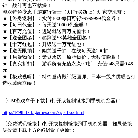
钟，战斗再也不枯燥！
游戏特色变态手游旅行骑士（0.1折买断版）玩家交流群：
★【终身返利】：实付3000每日可得99999999代金劵！
★【每日代金】：每天送10000代金券！
★【百万充值】：进游就送百万充值卡！
★【送全图鉴】：签到送SS英雄全图鉴！
★【十万红包】：升级送十万元红包！
★【送无限抽】：闯关送千抽，在线每天送200抽！
★【原版物价】：策划承诺，原版物价，无数值膨胀！
★【真实折扣】：游戏所有充值永久0.1折，充值648只需6.48
元！
★【极致视听】：特约邀请殿堂级画师、日本一线声优联合打
造收藏级立绘！
-------------------------------------------------------
【GM游戏盒子下载】(打开或复制链接到手机浏览器)：
http://4498.3733games.com/app_box.html
【免费试玩链接】(打开或复制链接到手机浏览器，如果链接
失效请下载上方的GM盒子更新)：