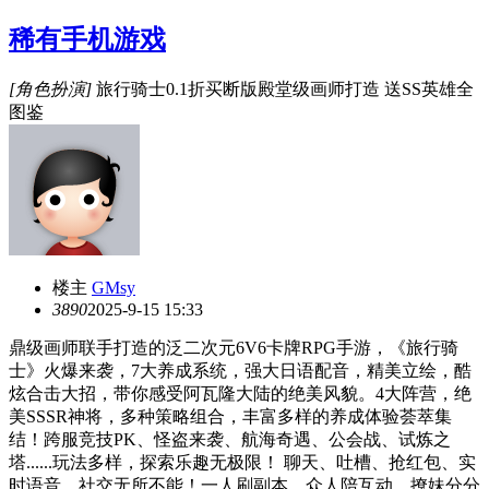
稀有手机游戏
[角色扮演]
旅行骑士0.1折买断版殿堂级画师打造 送SS英雄全
图鉴
楼主
GMsy
389
0
2025-9-15 15:33
鼎级画师联手打造的泛二次元6V6卡牌RPG手游，《旅行骑
士》火爆来袭，7大养成系统，强大日语配音，精美立绘，酷
炫合击大招，带你感受阿瓦隆大陆的绝美风貌。4大阵营，绝
美SSSR神将，多种策略组合，丰富多样的养成体验荟萃集
结！跨服竞技PK、怪盗来袭、航海奇遇、公会战、试炼之
塔......玩法多样，探索乐趣无极限！ 聊天、吐槽、抢红包、实
时语音，社交无所不能！一人刷副本，众人陪互动。撩妹分分