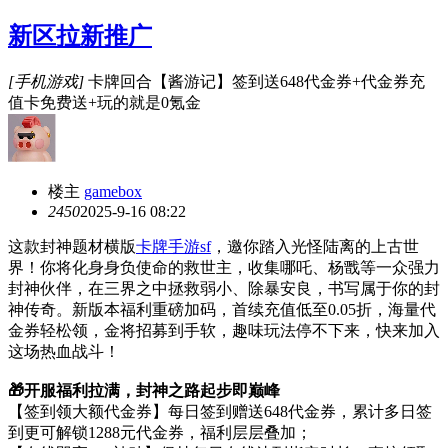
新区拉新推广
[手机游戏]
卡牌回合【酱游记】签到送648代金券+代金券充
值卡免费送+玩的就是0氪金
楼主
gamebox
245
0
2025-9-16 08:22
这款封神题材横版
卡牌手游sf
，邀你踏入光怪陆离的上古世
界！你将化身身负使命的救世主，收集哪吒、杨戬等一众强力
封神伙伴，在三界之中拯救弱小、除暴安良，书写属于你的封
神传奇。新版本福利重磅加码，首续充值低至0.05折，海量代
金券轻松领，金将招募到手软，趣味玩法停不下来，快来加入
这场热血战斗！
🎁开服福利拉满，封神之路起步即巅峰
【签到领大额代金券】每日签到赠送648代金券，累计多日签
到更可解锁1288元代金券，福利层层叠加；