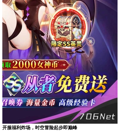
开服福利炸场，时空冒险起步即巅峰