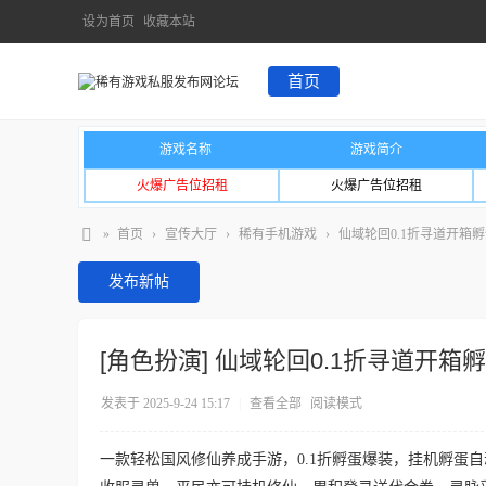
设为首页
收藏本站
首页
游戏名称
游戏简介
火爆广告位招租
火爆广告位招租
»
首页
›
宣传大厅
›
稀有手机游戏
›
仙域轮回0.1折寻道开箱
发布新帖
[角色扮演]
仙域轮回0.1折寻道开箱
发表于 2025-9-24 15:17
|
查看全部
阅读模式
一款轻松国风修仙养成手游，0.1折孵蛋爆装，挂机孵蛋