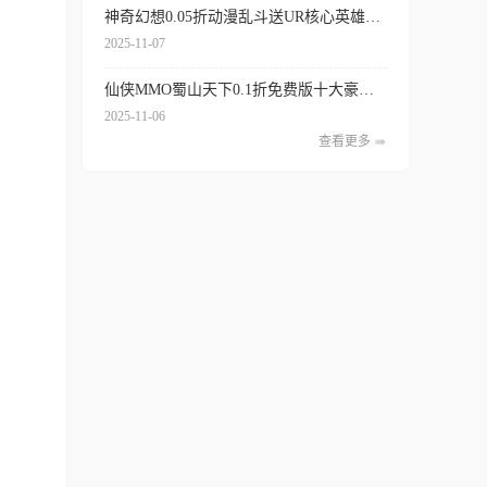
神奇幻想0.05折动漫乱斗送UR核心英雄送648代金千抽
2025-11-07
仙侠MMO蜀山天下0.1折免费版十大豪礼狂送不停非单机gm后台
2025-11-06
查看更多