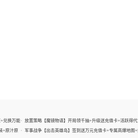
+兑换万能
•
放置策略【魔镜物语】开局领千抽+升级送充值卡+活跃得代
+内置挂机
装+原汁原
•
军事战争【出击英雄岛】签到送万元充值卡+专属高爆地图+