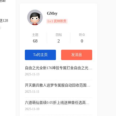
道巅
GMsy
128
Lv.1 武林新贵
关
主题
回帖
听众
68
2
0
Ta的主页
发消息
自由之光全新176神技专属打金自由之光百虎坐骑稀有称号
2025-11-13
开天霸兵散人追梦专属服自动回收范围拾物自动货币
2025-11-11
六道萌仙首续0.05折上线送神兽任选高技书送648非单机gm后台
2025-11-10