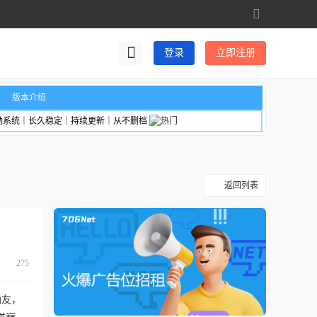
切
换
到
登录
立即注册
宽
版
版本介绍
励系统｜长久稳定｜持续更新｜从不删档
返回列表
275
仙友，