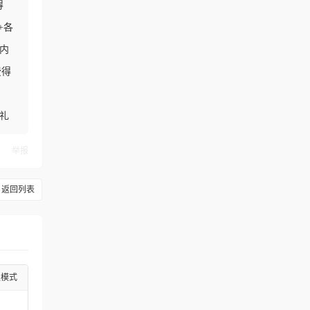
得
+各
+内
费得
礼
举报
返回列表
级模式