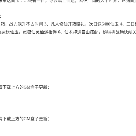
采集送仙玉……终有一日，你会踏上仙途，去往广阔的大千世界，达到仙
：
箱，战力飙升不占时间 3、凡人修仙开箱赠礼，次日送6480仙玉 4、三日送
脉采集豪送仙玉，灵兽仙灵仙途相伴 6、仙术神通自由搭配，秘境挑战畅快闯
请下载上方的GM盒子更新：
请下载上方的GM盒子更新：