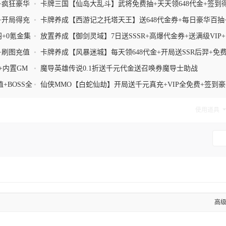
4000豪抽
+疯狂豪华
•
卡牌三国【仙岛大乱斗】武将免费抽+天天领648代金+签到
SSR+0氪金免费手游
+开局得充
•
卡牌养成【西游记之托塔天王】送648代金券+每日豪华百抽
种活动送代金
羽+0氪金集
•
放置养成【御剑灵域】7日送SSSR+高爆代金券+送满级VIP
置GM商城
+刷图充值
•
卡牌养成【风暴迷城】每天领648代金+开局送SSR后羿+免
万元充值卡+万抽豪礼
+内置GM
•
魔导英雄传说0.1折送千元代金送召唤券魔导士助战
+BOSS全
•
仙侠MMO【白蛇仙劫】开局送千元真充+VIP全免费+签到豪
领不停+华丽时装
使用道具
高