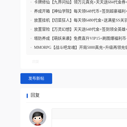
味数值
•
卡牌修仙【九界问仙】领万元真充+天天送684代金券
10000抽+超高爆率掉真充
•
养成开箱【神仙学院】每天领648代币+签到超豪福利
值卡+0.1折扣
•
放置挂机【切菜狂人】每天领6480代金+送满星SS关
毕业套+内玩破解助手
•
放置冒险【万灵幻想】天天送648代金+签到领全英雄
卡
•
塔防养成【萌妖来袭】免费直升VIP15+刷图爆福利币
助手+签到送钻石
•
MMORPG【战斗吧龙魂】开局5000真充+升级再领充值
屏爆充值卡+送绝版战宠+天天64
回复
发布新帖
回复