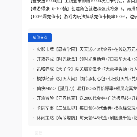
【登录送10000抽】上线登录即赠10000次抽卡机会，
【进游得张飞+100抽】创建角色就送超强武将张飞，再搭
【100%爆充值卡】游戏内玩法掉落充值卡概率100%，
猜你喜欢
•
火影卡牌【忍者学园】天天送648代金券+在线送万元
金白嫖满+每日疯狂千抽
•
开箱养成【时光拆盒】领时光启动包+7日豪华大礼+
包
•
策略养成【天子令】闯关爆充值卡+7天豪华奖励+万
+七雄争霸
•
模拟经营《灯火人间》领传承初心包+七日灯火礼+兑
+解锁限定场景
•
仙侠MMO【孤月刀】暴打BOSS百倍爆率+领灵宠真龙+
利
•
开箱冒险【异界修真】送2000代金券+自选极品技+升
包
•
卡牌军事【二战世界】每日领648代金券+模拟经营玩
进化+领英雄黑曼巴
•
休闲策略【萌萌塔防】每天领648代金+刷图送千抽+
+霸服特权
回复