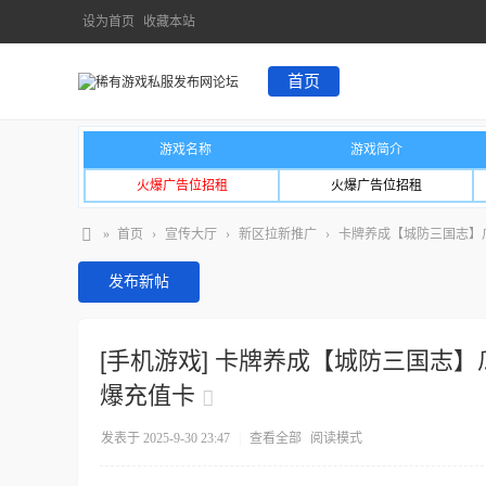
设为首页
收藏本站
首页
游戏名称
游戏简介
火爆广告位招租
火爆广告位招租
»
首页
›
宣传大厅
›
新区拉新推广
›
卡牌养成【城防三国志】瓜分
发布新帖
[手机游戏]
卡牌养成【城防三国志】瓜分
爆充值卡
发表于 2025-9-30 23:47
|
查看全部
阅读模式