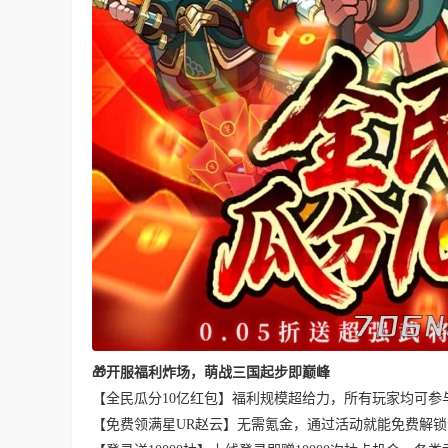
🎁开服福利炸场，萌战三国起步即巅峰
【全民瓜分10亿红包】福利规模超给力，所有玩家均可参
【免费领满星UR赵云】无需氪金，通过活动就能免费解锁