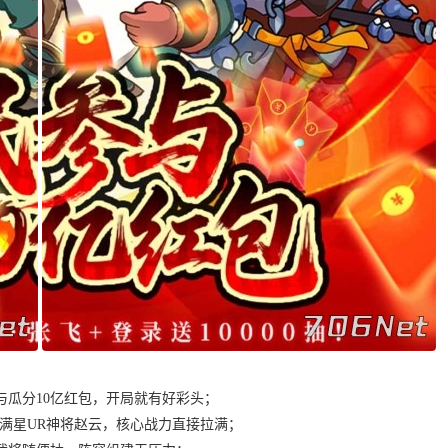
与瓜分10亿红包，开局就有好彩头；
满星UR神将赵云，核心战力直接拉满；