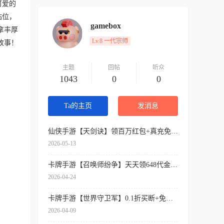
可爱的
站位，
gamebox
拿丰厚
Lv.8 一代宗师
故事！
主题
回帖
听众
1043
0
0
Ta的主页
发消息
仙侠手游【天剑诀】领百万红包+真充免费送+内挂神器+各种送送送
2026-05-13
卡牌手游【召唤师纷争】天天领648代金券+开局9星吕布+免费万抽券+0.1折扣
2026-04-24
卡牌手游【世界守卫军】0.1折买断+免费领代金+签到送SSR
2026-04-09