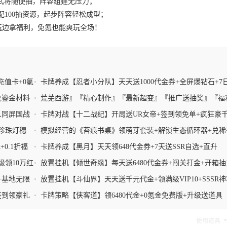
各类武将随便抽，阵容组建无压力；
配100抽资源，起步阵容轻松成型；
边玩边拿福利，免氪也能爽玩全场！
充值卡+0氪
•
卡牌养成【忍者小分队】天天送1000代金券+全屏爆钻石+7
华大礼
兑鎏金材料
•
荒芜西游』『精心制作』『最新超变』『推广送抽奖』『福
满』群:：187101444
人同屏国战
•
卡牌对战【十二战纪】开局送UR女帝+签到领免单+疯狂豪
+各种免费券
珍珠灯穗
•
模拟经营的《苔痕书桌》领萌芽套装+解锁生态循环器+兑稀
子+友情肥料
0.1折福
•
卡牌养成【黑月】天天领648代金券+7天送SSR自选+直升
VIP7+得UR神选武装
级领10万红
•
放置挂机【倾世奇缘】每天送6480代金券+闯关打金+开箱
+无限抽奖
+基地无限
•
放置挂机【斗仙界】天天送千元代金+领满级VIP10+SSSR
费送+打金领金票+0氪金爽玩
签到领豪礼
•
卡牌策略【侠客道】领6480代金+0氪金免费版+升级送道具
使用道具