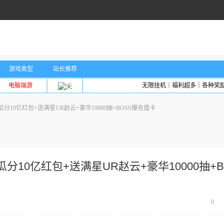
游戏类型
站长推荐
电脑端游
无限挂机｜福利超多｜各种奖
10亿红包+送满星UR赵云+豪华10000抽+BOSS爆充值卡
10亿红包+送满星UR赵云+豪华10000抽+B
0