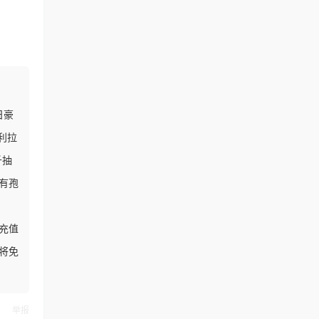
日豪
利拉
千抽
有孢
抽充值
神将免
举报