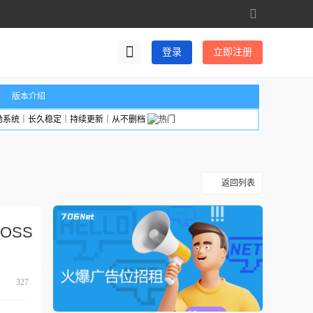
切
换
到
登录
立即注册
宽
版
版本介绍
励系统｜长久稳定｜持续更新｜从不删档
返回列表
OSS
327