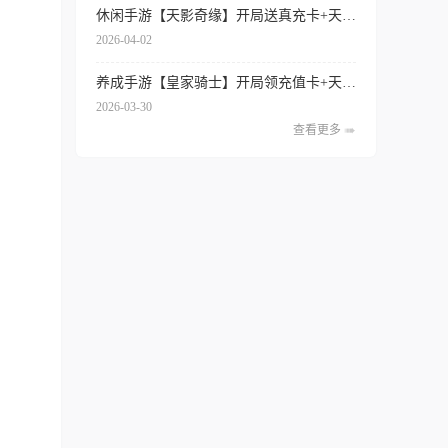
休闲手游【天影奇缘】开局送真充卡+天天领代金券+签到送红将+内置0.1折扣
2026-04-02
养成手游【皇家骑士】开局领充值卡+天天得代金券+内置0.1折扣+专属特权
2026-03-30
查看更多