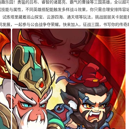
萌趣乐园！勇猛的吕布、睿智的诸葛亮、霸气的曹操等三国英雄，全以超
属技能与属性，不同英雄搭配能触发多样战斗效果，你只需合理安排阵容
：试炼塔里藏着巡山探宝、云游四海、通天塔等玩法，挑战层层关卡就能
同发展，一起参与公会战争夺荣耀。快来加入，征战三国，书写你的传奇