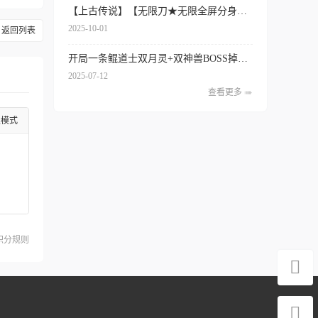
【上古传说】【无限刀★无限全屏分身术+上线攻击数十万亿】
2025-10-01
返回列表
开局一条鲲道士双月灵+双神兽BOSS掉充值,掉神装秒回收，一刀暴击999999
2025-07-12
查看更多
级模式
积分规则