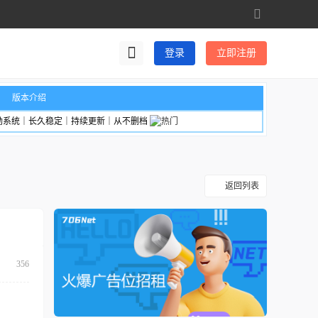
切
换
到
登录
立即注册
宽
版
版本介绍
励系统｜长久稳定｜持续更新｜从不删档
返回列表
356