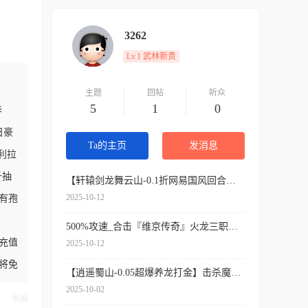
3262
Lv.1 武林新贵
主题
回帖
听众
5
1
0
华
日豪
Ta的主页
发消息
利拉
千抽
【轩辕剑龙舞云山-0.1折网易国风回合】送50000代金币以及万元充值卡
2025-10-12
有孢
500%攻速_合击『维京传奇』火龙三职业,送5000000元宝,1000%爆率
抽充值
2025-10-12
神将免
【逍遥蜀山-0.05超爆养龙打金】击杀魔王每日解锁海量提现额度，仙玉免费拿
2025-10-02
举报