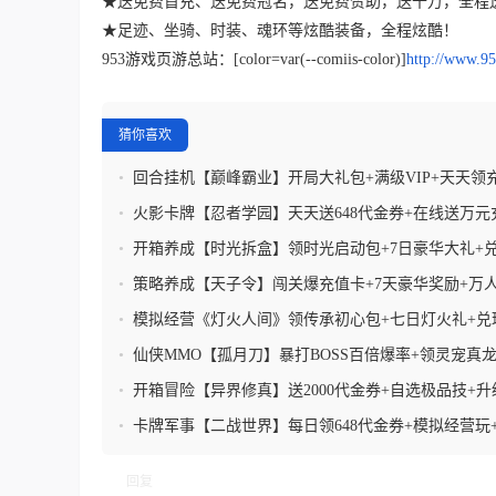
★送免费首充、送免费冠名，送免费赞助，送十万，全程
★足迹、坐骑、时装、魂环等炫酷装备，全程炫酷！
953游戏页游总站：[color=var(--comiis-color)]
http://www.9
猜你喜欢
•
回合挂机【巅峰霸业】开局大礼包+满级VIP+天天领
•
火影卡牌【忍者学园】天天送648代金券+在线送万元
金白嫖满+每日疯狂千抽
•
开箱养成【时光拆盒】领时光启动包+7日豪华大礼+
包
•
策略养成【天子令】闯关爆充值卡+7天豪华奖励+万
+七雄争霸
•
模拟经营《灯火人间》领传承初心包+七日灯火礼+兑
+解锁限定场景
•
仙侠MMO【孤月刀】暴打BOSS百倍爆率+领灵宠真龙+
利
•
开箱冒险【异界修真】送2000代金券+自选极品技+升
包
•
卡牌军事【二战世界】每日领648代金券+模拟经营玩
进化+领英雄黑曼巴
回复