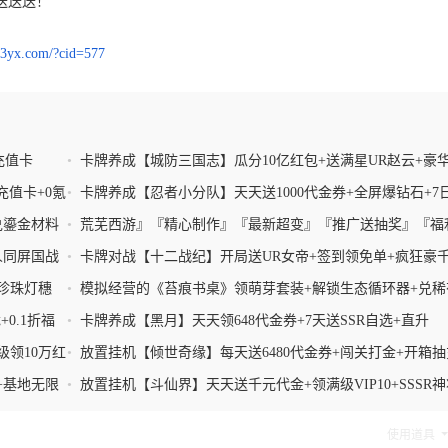
送送送！
53yx.com/?cid=577
充值卡
•
卡牌养成【城防三国志】瓜分10亿红包+送满星UR赵云+豪
10000抽+BOSS爆充值卡
充值卡+0氪
•
卡牌养成【忍者小分队】天天送1000代金券+全屏爆钻石+7
华大礼
兑鎏金材料
•
荒芜西游』『精心制作』『最新超变』『推广送抽奖』『福
满』群:：187101444
人同屏国战
•
卡牌对战【十二战纪】开局送UR女帝+签到领免单+疯狂豪
+各种免费券
珍珠灯穗
•
模拟经营的《苔痕书桌》领萌芽套装+解锁生态循环器+兑稀
子+友情肥料
0.1折福
•
卡牌养成【黑月】天天领648代金券+7天送SSR自选+直升
VIP7+得UR神选武装
级领10万红
•
放置挂机【倾世奇缘】每天送6480代金券+闯关打金+开箱
+无限抽奖
+基地无限
•
放置挂机【斗仙界】天天送千元代金+领满级VIP10+SSSR
费送+打金领金票+0氪金爽玩
使用道具