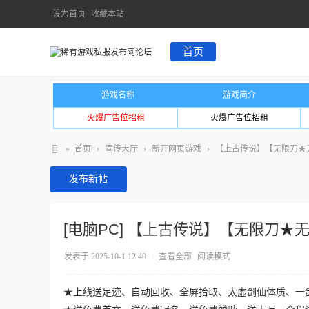
设为首页
收藏本站
首页
游戏名称
游戏简介
火爆广告位招租
火爆广告位招租
»
首页
›
宣传大厅
›
新开网页游戏
›
【上古传说】【无限刀★
发布新帖
[电脑PC]
【上古传说】【无限刀★无
发表于 2025-10-1 12:49
|
查看全部
阅读模式
★上线送足迹、自动回收、全屏拾取、太虚剑仙体质、一