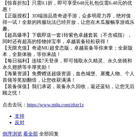
【惊喜折扣】只需0.1折，即可享受648元礼包仅需6.48元的优
惠！
【正版授权】3D端游品质奇迹手游，众多明星力荐，绝对值
得一试！全新的跨服玩法已经开放，让您在木瓜服畅享游戏乐
趣。
【超高爆率】下载即送一套1转紫色卓越套装（不含戒指），
同时还有超高的怪物掉宝率，卓越装备轻松获得！
【无限充值】奇迹MU超变态版，卓越装备等你来拿；全新版
本，全新体验，等你来战！
【每日福利】连续7天登录，即可领取永久精灵、永久坐骑和
永久翅膀等丰厚奖励！
【海量资源】免费赠送超级资源，血色城堡、屠魔人物、个人
首领等奖励翻倍，让您收获满满！
【装备保值】我们承诺，装备永久回收，返还蓝钻，让您无后
顾之忧！
点击去玩：
https://www.milu.com/zhzr1z
支持
反对
倒序浏览
看全部
全部回复