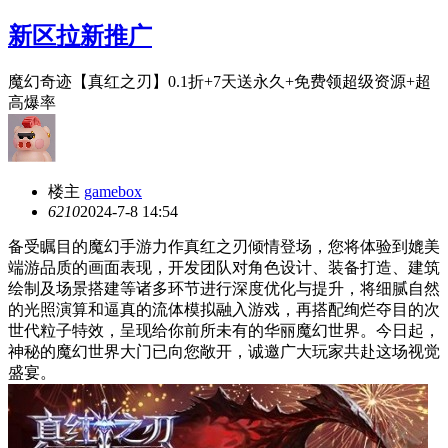
新区拉新推广
魔幻奇迹【真红之刃】0.1折+7天送永久+免费领超级资源+超
高爆率
楼主
gamebox
621
0
2024-7-8 14:54
备受瞩目的魔幻手游力作真红之刃倾情登场，您将体验到媲美
端游品质的画面表现，开发团队对角色设计、装备打造、建筑
绘制及场景搭建等诸多环节进行深度优化与提升，将细腻自然
的光照演算和逼真的流体模拟融入游戏，再搭配绚烂夺目的次
世代粒子特效，呈现给你前所未有的华丽魔幻世界。今日起，
神秘的魔幻世界大门已向您敞开，诚邀广大玩家共赴这场视觉
盛宴。