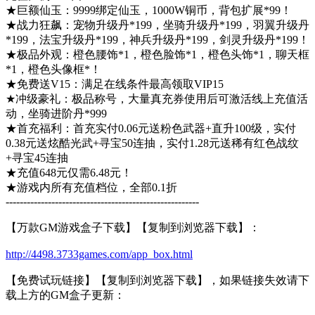
★巨额仙玉：9999绑定仙玉，1000W铜币，背包扩展*99！
★战力狂飙：宠物升级丹*199，坐骑升级丹*199，羽翼升级丹
*199，法宝升级丹*199，神兵升级丹*199，剑灵升级丹*199！
★极品外观：橙色腰饰*1，橙色脸饰*1，橙色头饰*1，聊天框
*1，橙色头像框*！
★免费送V15：满足在线条件最高领取VIP15
★冲级豪礼：极品称号，大量真充券使用后可激活线上充值活
动，坐骑进阶丹*999
★首充福利：首充实付0.06元送粉色武器+直升100级，实付
0.38元送炫酷光武+寻宝50连抽，实付1.28元送稀有红色战纹
+寻宝45连抽
★充值648元仅需6.48元！
★游戏内所有充值档位，全部0.1折
-------------------------------------------------------
【万款GM游戏盒子下载】【复制到浏览器下载】：
http://4498.3733games.com/app_box.html
【免费试玩链接】【复制到浏览器下载】，如果链接失效请下
载上方的GM盒子更新：