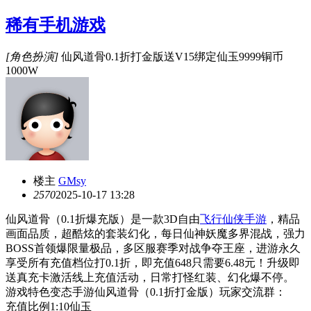
稀有手机游戏
[角色扮演]
仙风道骨0.1折打金版送V15绑定仙玉9999铜币
1000W
楼主
GMsy
257
0
2025-10-17 13:28
仙风道骨（0.1折爆充版）是一款3D自由
飞行仙侠手游
，精品
画面品质，超酷炫的套装幻化，每日仙神妖魔多界混战，强力
BOSS首领爆限量极品，多区服赛季对战争夺王座，进游永久
享受所有充值档位打0.1折，即充值648只需要6.48元！升级即
送真充卡激活线上充值活动，日常打怪红装、幻化爆不停。
游戏特色变态手游仙风道骨（0.1折打金版）玩家交流群：
充值比例1:10仙玉