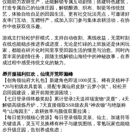
仅能助力农耕生产，还能解锁专属互动剧情；搭建特色建筑，
打造专属自己的仙侠庄园，解锁酿酒、织布、制瓷等传统技
艺，体验自给自足的田园生活。更有社交玩法亮点，可邀请好
友串门互动、互赠特产，或加入宗门参与集体农耕活动，在协
作中收获双倍乐趣。
游戏主打轻松护肝模式，支持自动收割、离线收益，无需时刻
在线也能稳步推进养成进度，无论是忙碌的上班族还是休闲玩
家，都能在碎片化时间里享受田园生活的惬意与治愈。同时内
置丰富的剧情任务，跟随主线解锁山海经中的神秘故事，在养
成过程中感受传统文化的魅力。
🎁开服福利狂欢，仙境开荒即巅峰
【创角领仙府大礼包】新建角色即送1000灵玉、稀有灵植种子
*20与初级农具套装，搭配专属仙府皮肤“云梦小筑”，轻松开
启田园建设，避开前期资源困境；
【七日登录得终极奖励】累计登录2天送祥瑞宠物“灵鹿”，4天
解锁高级炼丹炉，7天直接领取SSR级农具“神农锄”与绝版称
号“山海园主”，农耕效率与颜值双重拉满；
【每日签到领核心资源】每日登录领取灵泉、仙土、加速符等
关键道具，灵玉可兑换稀有种子与建筑图纸，零氪玩家也能稳
步升级庄园，告别养成焦虑；