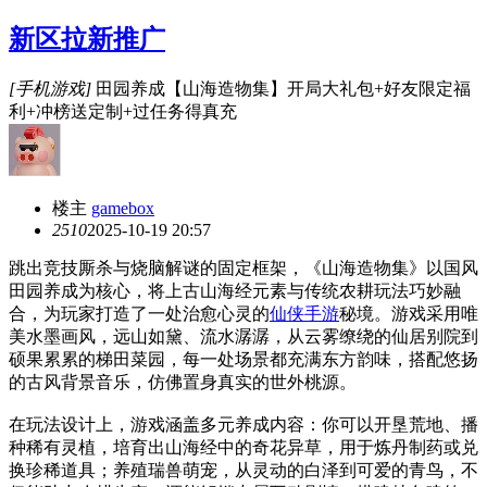
新区拉新推广
[手机游戏]
田园养成【山海造物集】开局大礼包+好友限定福
利+冲榜送定制+过任务得真充
楼主
gamebox
251
0
2025-10-19 20:57
跳出竞技厮杀与烧脑解谜的固定框架，《山海造物集》以国风
田园养成为核心，将上古山海经元素与传统农耕玩法巧妙融
合，为玩家打造了一处治愈心灵的
仙侠手游
秘境。游戏采用唯
美水墨画风，远山如黛、流水潺潺，从云雾缭绕的仙居别院到
硕果累累的梯田菜园，每一处场景都充满东方韵味，搭配悠扬
的古风背景音乐，仿佛置身真实的世外桃源。
在玩法设计上，游戏涵盖多元养成内容：你可以开垦荒地、播
种稀有灵植，培育出山海经中的奇花异草，用于炼丹制药或兑
换珍稀道具；养殖瑞兽萌宠，从灵动的白泽到可爱的青鸟，不